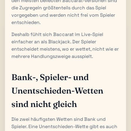
den meisten beliebten Baccarat-Versionen sind
die Zugregeln größtenteils durch das Spiel
vorgegeben und werden nicht frei vom Spieler
entschieden.
Deshalb fühlt sich Baccarat im Live-Spiel
einfacher an als Blackjack. Der Spieler
entscheidet meistens, wo er wettet, nicht wie er
mehrere Handlungszweige ausspielt.
Bank-, Spieler- und
Unentschieden-Wetten
sind nicht gleich
Die zwei häufigsten Wetten sind Bank und
Spieler. Eine Unentschieden-Wette gibt es auch