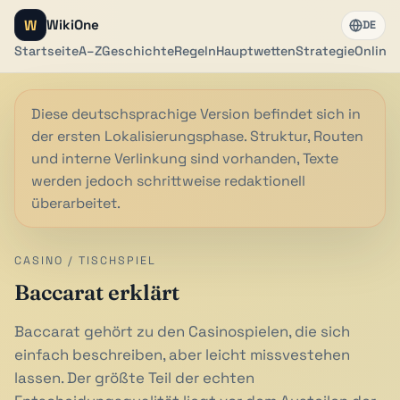
W
WikiOne
DE
Startseite
A–Z
Geschichte
Regeln
Hauptwetten
Strategie
Online
Diese deutschsprachige Version befindet sich in
der ersten Lokalisierungsphase. Struktur, Routen
und interne Verlinkung sind vorhanden, Texte
werden jedoch schrittweise redaktionell
überarbeitet.
CASINO / TISCHSPIEL
Baccarat erklärt
Baccarat gehört zu den Casinospielen, die sich
einfach beschreiben, aber leicht missvestehen
lassen. Der größte Teil der echten