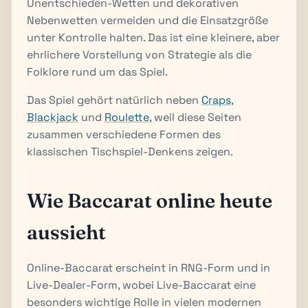
Unentschieden-Wetten und dekorativen
Nebenwetten vermeiden und die Einsatzgröße
unter Kontrolle halten. Das ist eine kleinere, aber
ehrlichere Vorstellung von Strategie als die
Folklore rund um das Spiel.
Das Spiel gehört natürlich neben
Craps
,
Blackjack
und
Roulette
, weil diese Seiten
zusammen verschiedene Formen des
klassischen Tischspiel-Denkens zeigen.
Wie Baccarat online heute
aussieht
Online-Baccarat erscheint in RNG-Form und in
Live-Dealer-Form, wobei Live-Baccarat eine
besonders wichtige Rolle in vielen modernen