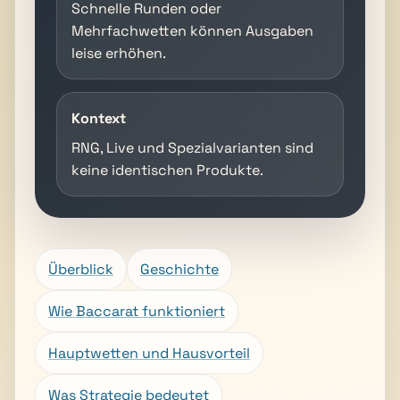
Schnelle Runden oder
Mehrfachwetten können Ausgaben
leise erhöhen.
Kontext
RNG, Live und Spezialvarianten sind
keine identischen Produkte.
Überblick
Geschichte
Wie Baccarat funktioniert
Hauptwetten und Hausvorteil
Was Strategie bedeutet