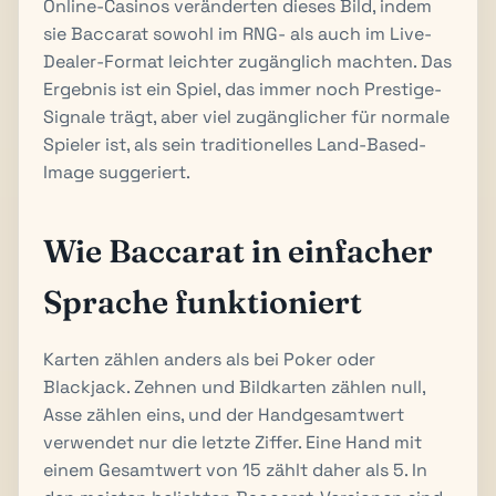
Online-Casinos veränderten dieses Bild, indem
sie Baccarat sowohl im RNG- als auch im Live-
Dealer-Format leichter zugänglich machten. Das
Ergebnis ist ein Spiel, das immer noch Prestige-
Signale trägt, aber viel zugänglicher für normale
Spieler ist, als sein traditionelles Land-Based-
Image suggeriert.
Wie Baccarat in einfacher
Sprache funktioniert
Karten zählen anders als bei Poker oder
Blackjack. Zehnen und Bildkarten zählen null,
Asse zählen eins, und der Handgesamtwert
verwendet nur die letzte Ziffer. Eine Hand mit
einem Gesamtwert von 15 zählt daher als 5. In