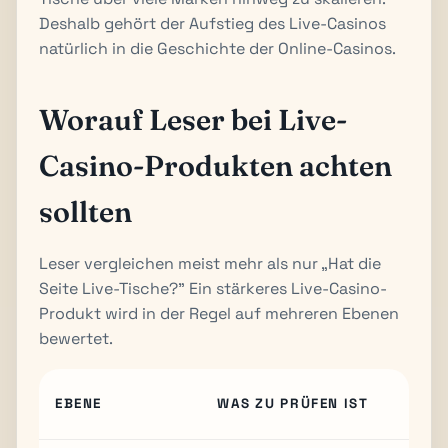
Deshalb gehört der Aufstieg des Live-Casinos
natürlich in die Geschichte der Online-Casinos.
Worauf Leser bei Live-
Casino-Produkten achten
sollten
Leser vergleichen meist mehr als nur „Hat die
Seite Live-Tische?" Ein stärkeres Live-Casino-
Produkt wird in der Regel auf mehreren Ebenen
bewertet.
WAR
EBENE
WAS ZU PRÜFEN IST
WIC