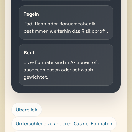
Regeln
Rad, Tisch oder Bonusmechanik
bestimmen weiterhin das Risikoprofil.
Boni
Live-Formate sind in Aktionen oft
ausgeschlossen oder schwach
gewichtet.
Überblick
Unterschiede zu anderen Casino-Formaten