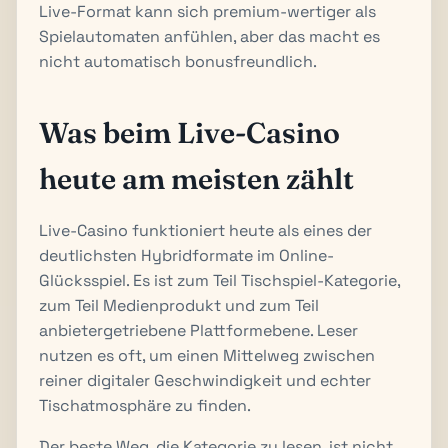
Live-Format kann sich premium-wertiger als
Spielautomaten anfühlen, aber das macht es
nicht automatisch bonusfreundlich.
Was beim Live-Casino
heute am meisten zählt
Live-Casino funktioniert heute als eines der
deutlichsten Hybridformate im Online-
Glücksspiel. Es ist zum Teil Tischspiel-Kategorie,
zum Teil Medienprodukt und zum Teil
anbietergetriebene Plattformebene. Leser
nutzen es oft, um einen Mittelweg zwischen
reiner digitaler Geschwindigkeit und echter
Tischatmosphäre zu finden.
Der beste Weg, die Kategorie zu lesen, ist nicht