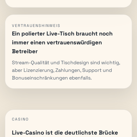
VERTRAUENSHINWEIS
Ein polierter Live-Tisch braucht noch
immer einen vertrauenswürdigen
Betreiber
Stream-Qualität und Tischdesign sind wichtig,
aber Lizenzierung, Zahlungen, Support und
Bonuseinschränkungen ebenfalls.
CASINO
Live-Casino ist die deutlichste Brücke