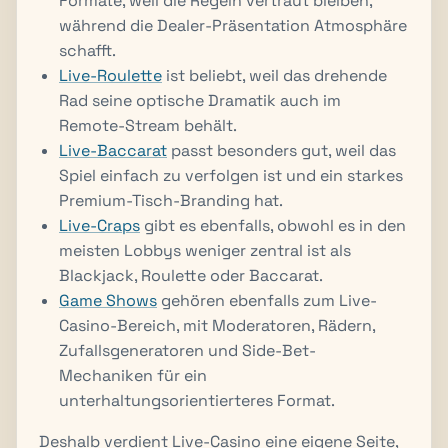
Formate, weil die Regeln vertraut bleiben,
während die Dealer-Präsentation Atmosphäre
schafft.
Live-Roulette
ist beliebt, weil das drehende
Rad seine optische Dramatik auch im
Remote-Stream behält.
Live-Baccarat
passt besonders gut, weil das
Spiel einfach zu verfolgen ist und ein starkes
Premium-Tisch-Branding hat.
Live-Craps
gibt es ebenfalls, obwohl es in den
meisten Lobbys weniger zentral ist als
Blackjack, Roulette oder Baccarat.
Game Shows
gehören ebenfalls zum Live-
Casino-Bereich, mit Moderatoren, Rädern,
Zufallsgeneratoren und Side-Bet-
Mechaniken für ein
unterhaltungsorientierteres Format.
Deshalb verdient Live-Casino eine eigene Seite,