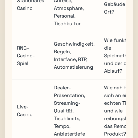
Stationäres
Anreise,
Gebäude vor
Casino
Atmosphäre,
Ort?
Personal,
Tischkultur
Wie funktionie
Geschwindigkeit,
RNG-
die
Regeln,
Casino-
Spielmathema
Interface, RTP,
Spiel
und der digita
Automatisierung
Ablauf?
Dealer-
Wie nah fühlt 
Präsentation,
sich an einem
Streaming-
echten Tisch 
Live-
Qualität,
und wie
Casino
Tischlimits,
reibungslos is
Tempo,
das Remote-
Anbietertiefe
Produkt?