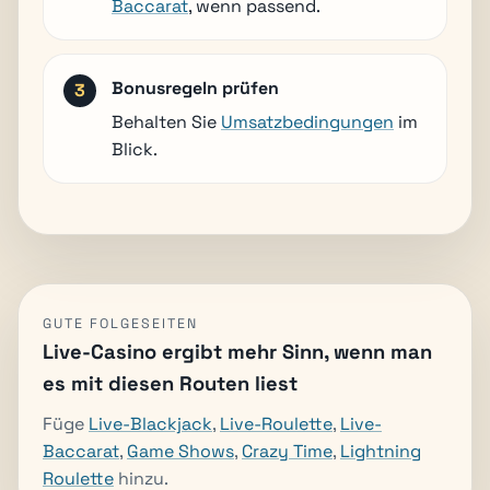
Baccarat
, wenn passend.
Bonusregeln prüfen
Behalten Sie
Umsatzbedingungen
im
Blick.
GUTE FOLGESEITEN
Live-Casino ergibt mehr Sinn, wenn man
es mit diesen Routen liest
Füge
Live-Blackjack
,
Live-Roulette
,
Live-
Baccarat
,
Game Shows
,
Crazy Time
,
Lightning
Roulette
hinzu.