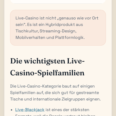
Live-Casino ist nicht „genauso wie vor Ort
sein". Es ist ein Hybridprodukt aus
Tischkultur, Streaming-Design,
Mobilverhalten und Plattformlogik.
Die wichtigsten Live-
Casino-Spielfamilien
Die Live-Casino-Kategorie baut auf einigen
Spielfamilien auf, die sich gut für gestreamte
Tische und internationale Zielgruppen eignen.
Live-Blackjack
ist eines der stärksten