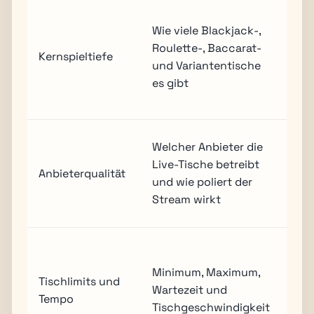
Ein 
Wie viele Blackjack-,
Ber
Roulette-, Baccarat-
pre
Kernspieltiefe
und Variantentische
wirk
es gibt
der 
sein
Die
Welcher Anbieter die
Anb
Live-Tische betreibt
Anbieterqualität
ver
und wie poliert der
ges
Stream wirkt
Pro
Liv
dre
Minimum, Maximum,
Tischlimits und
Teil
Wartezeit und
Tempo
Rhy
Tischgeschwindigkeit