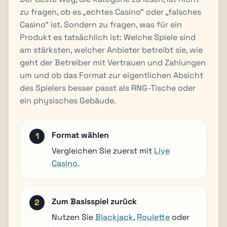
zu fragen, ob es „echtes Casino" oder „falsches
Casino" ist. Sondern zu fragen, was für ein
Produkt es tatsächlich ist: Welche Spiele sind
am stärksten, welcher Anbieter betreibt sie, wie
geht der Betreiber mit Vertrauen und Zahlungen
um und ob das Format zur eigentlichen Absicht
des Spielers besser passt als RNG-Tische oder
ein physisches Gebäude.
Format wählen
Vergleichen Sie zuerst mit
Live
Casino
.
Zum Basisspiel zurück
Nutzen Sie
Blackjack
,
Roulette
oder