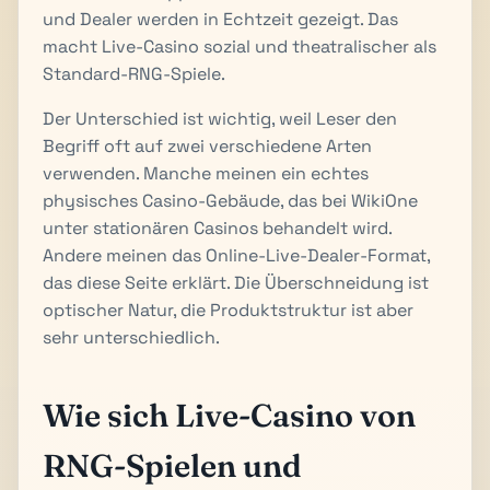
und Dealer werden in Echtzeit gezeigt. Das
macht Live-Casino sozial und theatralischer als
Standard-RNG-Spiele.
Der Unterschied ist wichtig, weil Leser den
Begriff oft auf zwei verschiedene Arten
verwenden. Manche meinen ein echtes
physisches Casino-Gebäude, das bei WikiOne
unter stationären Casinos behandelt wird.
Andere meinen das Online-Live-Dealer-Format,
das diese Seite erklärt. Die Überschneidung ist
optischer Natur, die Produktstruktur ist aber
sehr unterschiedlich.
Wie sich Live-Casino von
RNG-Spielen und