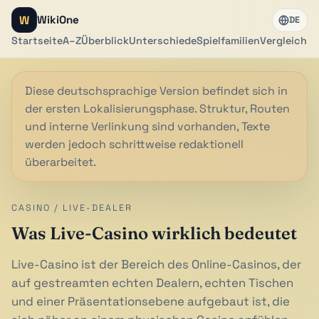
W
WikiOne
DE
Startseite
A–Z
Überblick
Unterschiede
Spielfamilien
Vergleich
He
Diese deutschsprachige Version befindet sich in
der ersten Lokalisierungsphase. Struktur, Routen
und interne Verlinkung sind vorhanden, Texte
werden jedoch schrittweise redaktionell
überarbeitet.
CASINO / LIVE-DEALER
Was Live-Casino wirklich bedeutet
Live-Casino ist der Bereich des Online-Casinos, der
auf gestreamten echten Dealern, echten Tischen
und einer Präsentationsebene aufgebaut ist, die