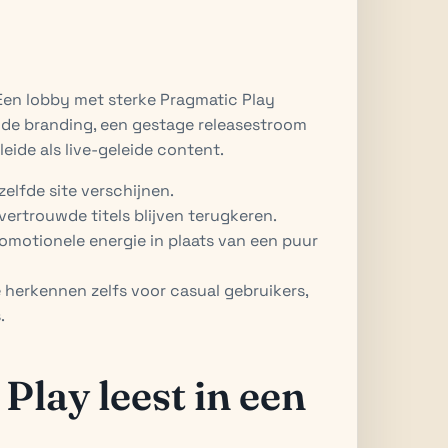
 Een lobby met sterke Pragmatic Play
wde branding, een gestage releasestroom
eide als live-geleide content.
zelfde site verschijnen.
ertrouwde titels blijven terugkeren.
omotionele energie in plaats van een puur
 herkennen zelfs voor casual gebruikers,
.
Play leest in een