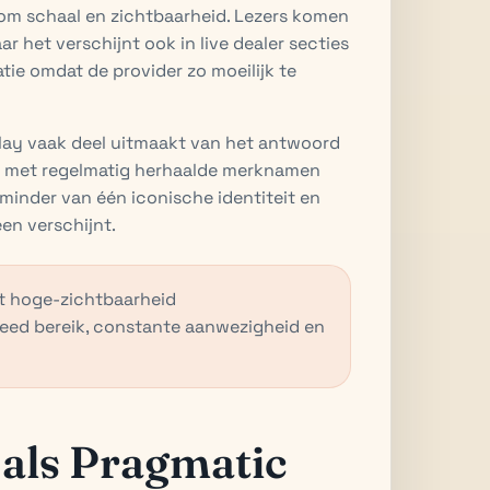
om schaal en zichtbaarheid. Lezers komen
ar het verschijnt ook in live dealer secties
ie omdat de provider zo moeilijk te
Play vaak deel uitmaakt van het antwoord
l met regelmatig herhaalde merknamen
minder van één iconische identiteit en
en verschijnt.
t hoge-zichtbaarheid
eed bereik, constante aanwezigheid en
 als Pragmatic