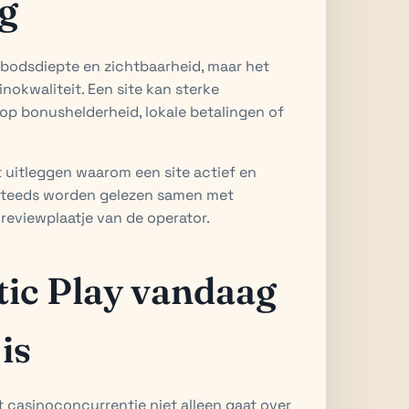
g
anbodsdiepte en zichtbaarheid, maar het
okwaliteit. Een site kan sterke
op bonushelderheid, lokale betalingen of
pt uitleggen waarom een site actief en
 steeds worden gelezen samen met
reviewplaatje van de operator.
c Play vandaag
is
 casinoconcurrentie niet alleen gaat over