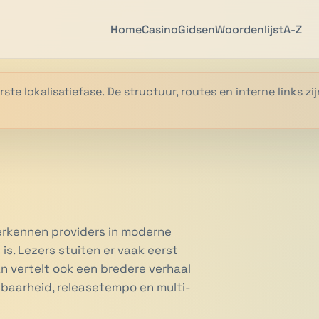
Home
Casino
Gidsen
Woordenlijst
A-Z
rste lokalisatiefase. De structuur, routes en interne links 
herkennen providers in moderne
is. Lezers stuiten er vaak eerst
n vertelt ook een bredere verhaal
tbaarheid, releasetempo en multi-