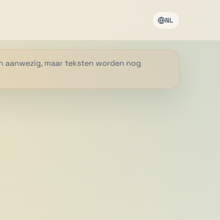
NL
zijn aanwezig, maar teksten worden nog