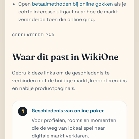
Open
betaalmethoden bij online gokken
als je
echte interesse uitgaat naar hoe de markt
veranderde toen die online ging.
GERELATEERD PAD
Waar dit past in WikiOne
Gebruik deze links om de geschiedenis te
verbinden met de huidige markt, kernreferenties
en nabije productpagina’s.
Geschiedenis van online poker
Voor profielen, rooms en momenten
die de weg van lokaal spel naar
digitale markt verklaren.