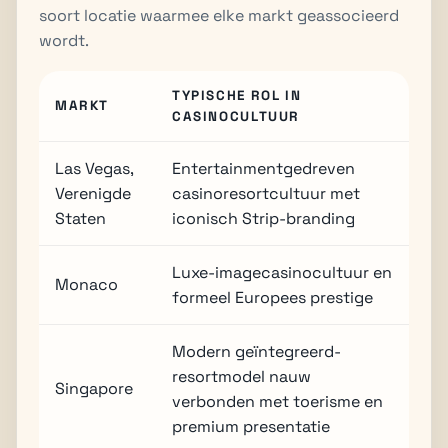
soort locatie waarmee elke markt geassocieerd
wordt.
TYPISCHE ROL IN
IL
MARKT
CASINOCULTUUR
LO
Las Vegas,
Entertainmentgedreven
Bel
Verenigde
casinoresortcultuur met
gr
Staten
iconisch Strip-branding
re
Luxe-imagecasinocultuur en
Ca
Monaco
formeel Europees prestige
Ca
Modern geïntegreerd-
resortmodel nauw
Singapore
Ma
verbonden met toerisme en
premium presentatie