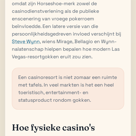
omdat zijn Horseshoe-merk zowel de
casinodienstverlening als de publieke
enscenering van vroege pokerroem
beïnvloedde. Een latere versie van die
persoonlijkheidsgedreven invloed verschijnt bij
Steve Wynn
, wiens Mirage, Bellagio en Wynn-
nalatenschap hielpen bepalen hoe modern Las
Vegas-resortgokken eruit zou zien.
Een casinoresort is niet zomaar een ruimte
met tafels. In veel markten is het een heel
toeristisch, entertainment- en
statusproduct rondom gokken.
Hoe fysieke casino's