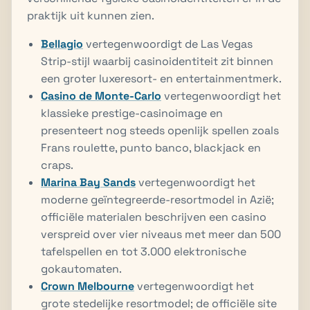
praktijk uit kunnen zien.
Bellagio
vertegenwoordigt de Las Vegas
Strip-stijl waarbij casinoidentiteit zit binnen
een groter luxeresort- en entertainmentmerk.
Casino de Monte-Carlo
vertegenwoordigt het
klassieke prestige-casinoimage en
presenteert nog steeds openlijk spellen zoals
Frans roulette, punto banco, blackjack en
craps.
Marina Bay Sands
vertegenwoordigt het
moderne geïntegreerde-resortmodel in Azië;
officiële materialen beschrijven een casino
verspreid over vier niveaus met meer dan 500
tafelspellen en tot 3.000 elektronische
gokautomaten.
Crown Melbourne
vertegenwoordigt het
grote stedelijke resortmodel; de officiële site