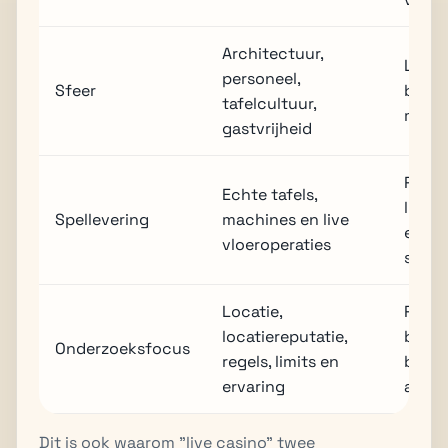
Architectuur,
Lobby
personeel,
Sfeer
betal
tafelcultuur,
mobie
gastvrijheid
RNG-
Echte tafels,
live-
Spellevering
machines en live
en
vloeroperaties
softw
Locatie,
RTP,
locatiereputatie,
bonu
Onderzoeksfocus
regels, limits en
betal
ervaring
accou
Dit is ook waarom "live casino" twee