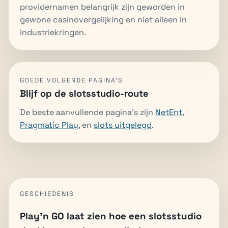
providernamen belangrijk zijn geworden in
gewone casinovergelijking en niet alleen in
industriekringen.
GOEDE VOLGENDE PAGINA'S
Blijf op de slotsstudio-route
De beste aanvullende pagina's zijn
NetEnt
,
Pragmatic Play
, en
slots uitgelegd
.
GESCHIEDENIS
Play'n GO laat zien hoe een slotsstudio