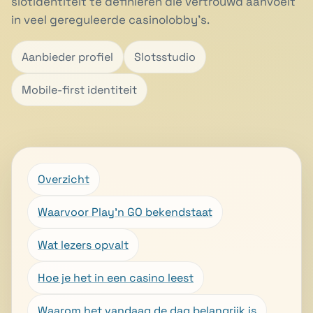
slotidentiteit te definiëren die vertrouwd aanvoelt
in veel gereguleerde casinolobby's.
Aanbieder profiel
Slotsstudio
Mobile-first identiteit
Overzicht
Waarvoor Play'n GO bekendstaat
Wat lezers opvalt
Hoe je het in een casino leest
Waarom het vandaag de dag belangrijk is