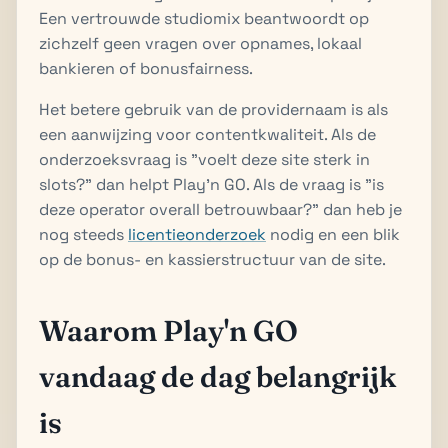
Een vertrouwde studiomix beantwoordt op
zichzelf geen vragen over opnames, lokaal
bankieren of bonusfairness.
Het betere gebruik van de providernaam is als
een aanwijzing voor contentkwaliteit. Als de
onderzoeksvraag is "voelt deze site sterk in
slots?" dan helpt Play'n GO. Als de vraag is "is
deze operator overall betrouwbaar?" dan heb je
nog steeds
licentieonderzoek
nodig en een blik
op de bonus- en kassierstructuur van de site.
Waarom Play'n GO
vandaag de dag belangrijk
is