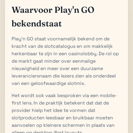
Waarvoor Play'n GO
bekendstaat
Play'n GO staat voornamelijk bekend om de
kracht van de slotcatalogus en om makkelijk
herkenbaar te zijn in een casinolobby. De rol op
de markt gaat minder over eenmalige
nieuwigheid en meer over een duurzame
leveranciersnaam die lezers zien als onderdeel
van een geloofwaardige slotmix.
Het wordt ook vaak besproken via een mobile-
first lens. In de praktijk betekent dat dat de
provider hielp het idee te vormen dat
slotproducten leesbaar en bruikbaar moeten
aanvoelen op kleinere schermen in plaats van
alleen op desktop-first layouts.