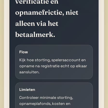
verificatie en
opnamefrictie, niet
alleen via het
betaalmerk.
Flow
Kijk hoe storting, spelersaccount en
opname na registratie echt op elkaar
aansluiten.
Limieten
Controleer minimale storting,
opnameplafonds, kosten en