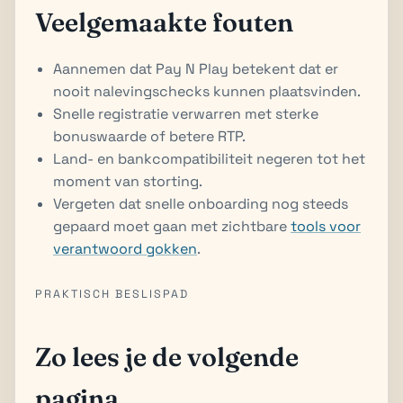
Veelgemaakte fouten
Aannemen dat Pay N Play betekent dat er
nooit nalevingschecks kunnen plaatsvinden.
Snelle registratie verwarren met sterke
bonuswaarde of betere RTP.
Land- en bankcompatibiliteit negeren tot het
moment van storting.
Vergeten dat snelle onboarding nog steeds
gepaard moet gaan met zichtbare
tools voor
verantwoord gokken
.
PRAKTISCH BESLISPAD
Zo lees je de volgende
pagina