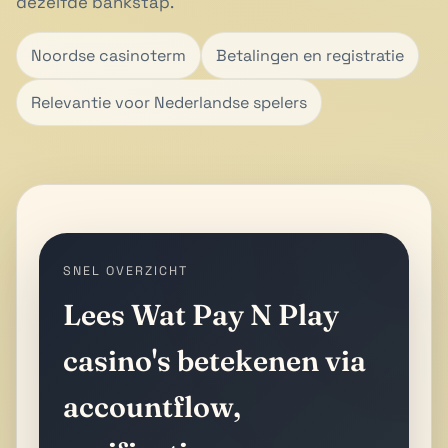
dezelfde bankstap.
Noordse casinoterm
Betalingen en registratie
Relevantie voor Nederlandse spelers
SNEL OVERZICHT
Lees Wat Pay N Play
casino's betekenen via
accountflow,