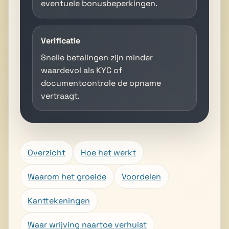
eventuele bonusbeperkingen.
Verificatie
Snelle betalingen zijn minder
waardevol als KYC of
documentcontrole de opname
vertraagt.
Overzicht
Hoe het werkt
Waarom het groeide
Voordelen
Kanttekeningen
Waar wrijving naartoe verhuist