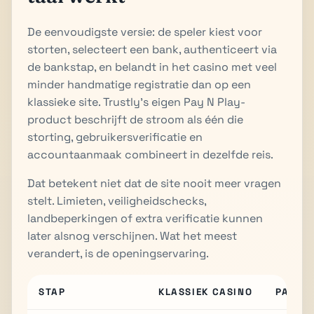
De eenvoudigste versie: de speler kiest voor
storten, selecteert een bank, authenticeert via
de bankstap, en belandt in het casino met veel
minder handmatige registratie dan op een
klassieke site. Trustly's eigen Pay N Play-
product beschrijft de stroom als één die
storting, gebruikersverificatie en
accountaanmaak combineert in dezelfde reis.
Dat betekent niet dat de site nooit meer vragen
stelt. Limieten, veiligheidschecks,
landbeperkingen of extra verificatie kunnen
later alsnog verschijnen. Wat het meest
verandert, is de openingservaring.
STAP
KLASSIEK CASINO
PAY N 