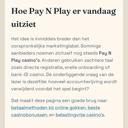
Hoe Pay N Play er vandaag
uitziet
Het idee is inmiddels breder dan het
oorspronkelijke marketinglabel. Sommige
aanbieders noemen zichzelf nog steeds
Pay N
Play casino's
. Anderen gebruiken zachtere taal
zoals directe registratie, snelle onboarding of
bank-ID casino. De onderliggende vraag van de
lezer is dezelfde: hoeveel accountwrijving wordt
verwijderd voordat het spel begint?
Dat maakt deze pagina een goede brug naar
betaalmethoden bij online gokken
,
beste
casinobonussen
, en
belastingvrije casino's
.