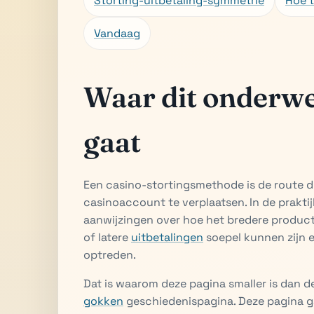
Storting-uitbetaling-symmetrie
Hoe t
Vandaag
Waar dit onderwe
gaat
Een casino-stortingsmethode is de route di
casinoaccount te verplaatsen. In de praktij
aanwijzingen over hoe het bredere product
of latere
uitbetalingen
soepel kunnen zijn e
optreden.
Dat is waarom deze pagina smaller is dan 
gokken
geschiedenispagina. Deze pagina ga