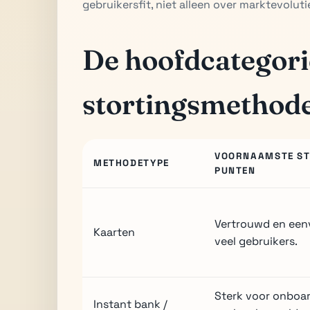
gebruikersfit, niet alleen over marktevoluti
De hoofdcategor
stortingsmethod
VOORNAAMSTE ST
METHODETYPE
PUNTEN
Vertrouwd en een
Kaarten
veel gebruikers.
Sterk voor onboa
Instant bank /