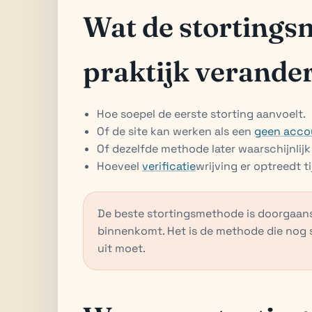
Wat de stortings
praktijk verande
Hoe soepel de eerste storting aanvoelt.
Of de site kan werken als een
geen acco
Of dezelfde methode later waarschijnlijk
Hoeveel
verificatie
wrijving er optreedt t
De beste stortingsmethode is doorgaans
binnenkomt. Het is de methode die nog s
uit moet.