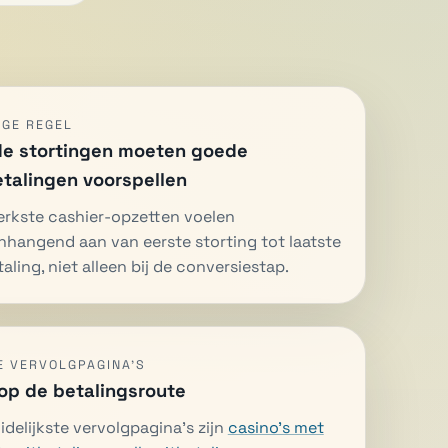
IGE REGEL
e stortingen moeten goede
etalingen voorspellen
erkste cashier-opzetten voelen
hangend aan van eerste storting tot laatste
taling, niet alleen bij de conversiestap.
E VERVOLGPAGINA'S
f op de betalingsroute
idelijkste vervolgpagina's zijn
casino's met