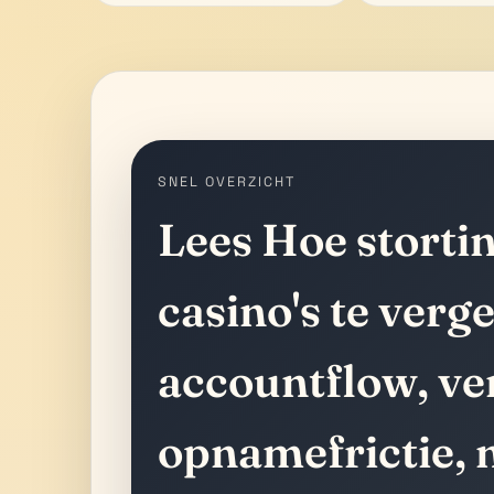
SNEL OVERZICHT
Lees Hoe storti
casino's te verge
accountflow, ver
opnamefrictie, n