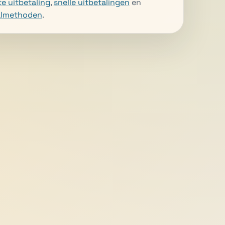
te uitbetaling
,
snelle uitbetalingen
en
almethoden
.