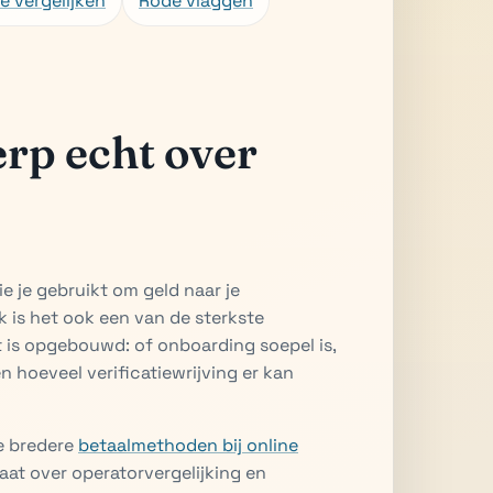
e vergelijken
Rode vlaggen
rp echt over
e je gebruikt om geld naar je
k is het ook een van de sterkste
 is opgebouwd: of onboarding soepel is,
n hoeveel verificatiewrijving er kan
de bredere
betaalmethoden bij online
at over operatorvergelijking en