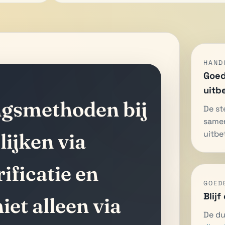
HAND
Goed
uitb
ngsmethoden bij
De st
samen
uitbe
lijken via
ificatie en
GOED
Blij
iet alleen via
De du