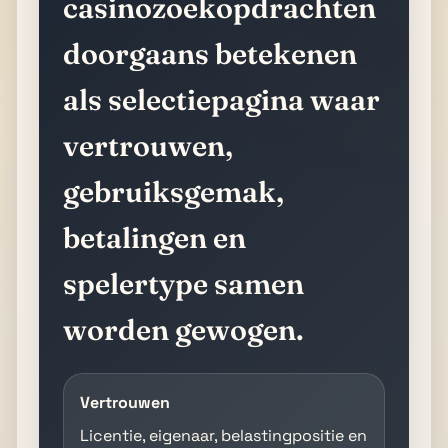
casinozoekopdrachten
doorgaans betekenen
als selectiepagina waar
vertrouwen,
gebruiksgemak,
betalingen en
spelertype samen
worden gewogen.
Vertrouwen
Licentie, eigenaar, belastingpositie en