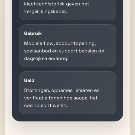
klachtenhistoriek geven het
vergelijkingskader.
Gebruik
Mobiele flow, accountopening,
spelaanbod en support bepalen de
dagelijkse ervaring.
Geld
Stortingen, opnames, limieten en
verificatie tonen hoe soepel het
casino echt werkt.