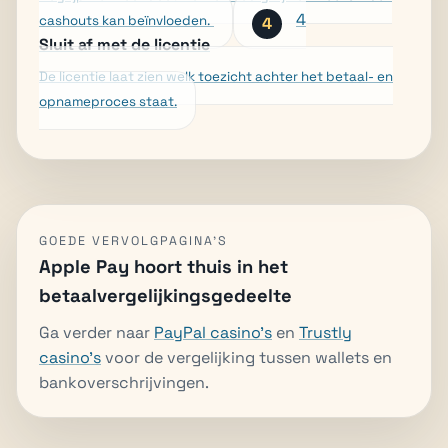
4
cashouts kan beïnvloeden.
Sluit af met de licentie
De licentie laat zien welk toezicht achter het betaal- en
opnameproces staat.
GOEDE VERVOLGPAGINA'S
Apple Pay hoort thuis in het
betaalvergelijkingsgedeelte
Ga verder naar
PayPal casino's
en
Trustly
casino's
voor de vergelijking tussen wallets en
bankoverschrijvingen.