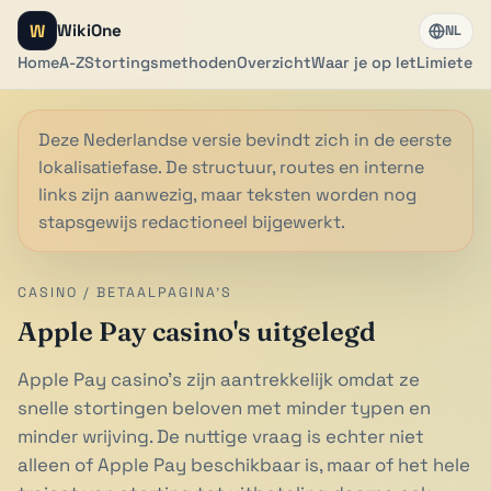
W
WikiOne
NL
Home
A-Z
Stortingsmethoden
Overzicht
Waar je op let
Limieten
Deze Nederlandse versie bevindt zich in de eerste
lokalisatiefase. De structuur, routes en interne
links zijn aanwezig, maar teksten worden nog
stapsgewijs redactioneel bijgewerkt.
CASINO / BETAALPAGINA'S
Apple Pay casino's uitgelegd
Apple Pay casino's zijn aantrekkelijk omdat ze
snelle stortingen beloven met minder typen en
minder wrijving. De nuttige vraag is echter niet
alleen of Apple Pay beschikbaar is, maar of het hele