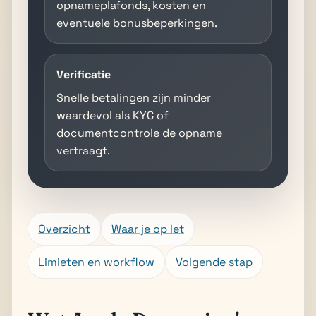
opnameplafonds, kosten en
eventuele bonusbeperkingen.
Verificatie
Snelle betalingen zijn minder
waardevol als KYC of
documentcontrole de opname
vertraagt.
Overzicht
Waar je op let
Limieten en workflow
Volgende stap