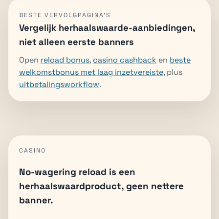
BESTE VERVOLGPAGINA'S
Vergelijk herhaalswaarde-aanbiedingen,
niet alleen eerste banners
Open
reload bonus
,
casino cashback
en
beste
welkomstbonus met laag inzetvereiste
, plus
uitbetalingsworkflow
.
CASINO
No-wagering reload is een
herhaalswaardproduct, geen nettere
banner.