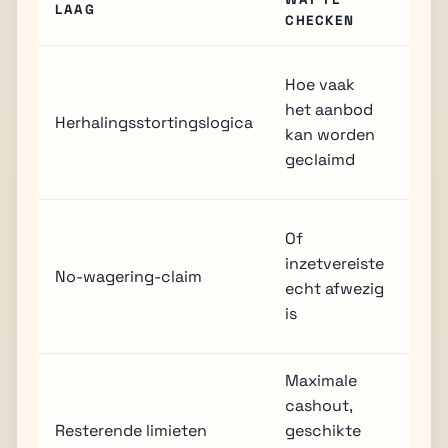
LAAG
CHECKEN
REL
Rel
Hoe vaak
in
het aanbod
Herhalingsstortingslogica
herh
kan worden
niet
geclaimd
cam
Dit 
Of
bela
inzetvereiste
No-wagering-claim
waa
echt afwezig
van
is
zoe
Maximale
Wrij
cashout,
verp
Resterende limieten
geschikte
hier