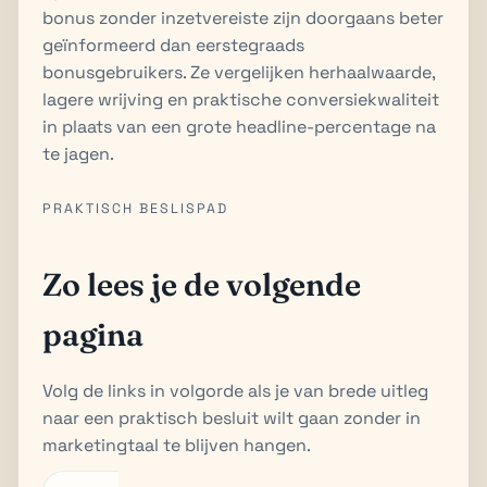
bonus zonder inzetvereiste zijn doorgaans beter
geïnformeerd dan eerstegraads
bonusgebruikers. Ze vergelijken herhaalwaarde,
lagere wrijving en praktische conversiekwaliteit
in plaats van een grote headline-percentage na
te jagen.
PRAKTISCH BESLISPAD
Zo lees je de volgende
pagina
Volg de links in volgorde als je van brede uitleg
naar een praktisch besluit wilt gaan zonder in
marketingtaal te blijven hangen.