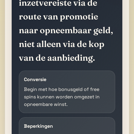
inzetvereiste via de
route van promotie
naar opneembaar geld,
niet alleen via de kop
van de aanbieding.
Conversie
Begin met hoe bonusgeld of free
spins kunnen worden omgezet in
opneembare winst.
Beperkingen