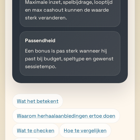
Maximale inzet, spelbijdrage, looptijd
en max cashout kunnen de waarde
sterk veranderen.
Passendheid
Een bonus is pas sterk wanneer hij
past bij budget, speltype en gewenst
sessietempo.
Wat het betekent
Waarom herhaalaanbiedingen ertoe doen
Wat te checken
Hoe te vergelijken