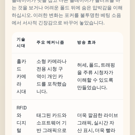
플레이어가 넛을 잡고 다른 플레이어가 블러프를 하
는 것을 보거나 어려운 폴드 뒤에 숨은 압박감을 이해
하십시오. 이러한 변화는 포커를 불투명한 베팅 소음
에서 서사적 긴장감으로 바꾸어 놓았습니다.
기술
주요 메커니즘
방송 효과
시대
홀카
소형 카메라나
허세, 폴드, 트래핑
드
전용 시청 구
을 주류 시청자가
카메
역이 개인 카
이해할 수 있도록
라
드를 포착했습
만들었습니다.
시대
니다.
RFID
와
태그된 카드와
더욱 깔끔한 라이브
디지
소프트웨어 기
그래픽, 실시간 자
털
반 그래픽으로
산 표시, 더욱 빨라