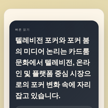
빠른 읽기
텔레비전 포커와 포커 붐
의 미디어 논리는 카드룸
문화에서 텔레비전, 온라
인 및 플랫폼 중심 시장으
로의 포커 변화 속에 자리
잡고 있습니다.