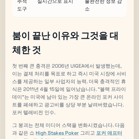
추적
실시간으로 표시
불완전한 정보 감
도구
소
붐이 끝난 이유와 그것을 대
체한 것
첫 번째 큰 충격은 2006년 UIGEA에서 발생했는데,
이는 결제 처리를 목표로 하고 즉시 미국 시장에 서비
스를 제공하는 일부 사업자의 능력. 더욱 충격적인 휴
식은 2011년 4월 15일에 일어났습니다. "블랙 프라이
데이"는 미국에 남아 있는 가장 큰 온라인 포커 사이
트를 폐쇄하고 광고비를 상당 부분 날려버렸습니다.
포커 텔레비전 인수.
그 붕괴는 전체 미디어 스택을 변화시켰습니다. 다음
과 같은 쇼
High Stakes Poker
그리고
포커 애프터