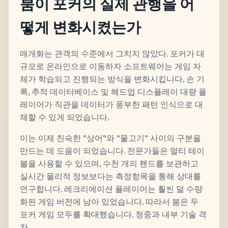
붐이 포커의 실제 관행을 어
떻게 변화시켰는가
매개화는 관객의 수준에서 그치지 않았다. 포커가 대
규모로 온라인으로 이동하자 소프트웨어는 게임 자
체가 학습되고 진행되는 방식을 변화시킵니다. 손 기
록, 추적 데이터베이스 및 헤드업 디스플레이 대량 플
레이어가 직관을 데이터가 풍부한 패턴 인식으로 대
체할 수 있게 되었습니다.
이는 이제 친숙한 "상어"와 "물고기" 사이의 구분을
만드는 데 도움이 되었습니다. 전문가들은 멀티 테이
블을 사용할 수 있으며, 수천 개의 핸드를 보관하고
실시간 물리적 정보보다는 측정항목을 통해 상대를
연구합니다. 레크리에이션 플레이어는 훨씬 덜 수량
화된 게임 버전에 남아 있었습니다. 따라서 붐은 두
포커 게임 모두를 확대했습니다. 청중과 내부 기술 격
차.