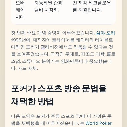
오버
자동화된 손과
진 제작 워크플로우
레이
냄비 시각화.
를 지원합니다.
시대
첫 번째 주요 개념 증명이 이루어졌습니다.
심야 포커
1999년에. 제작진이 플레이어를 캐릭터와 테이블로
대하면 포커가 텔레비전에서도 작동할 수 있다는 것
을 보여주었습니다. 극적인 무대로. 저조도 미학, 클로
즈업, 스튜디오 분위기는 영화만큼이나 중요했습니
다. 카드 자체.
포커가 스포츠 방송 문법을
채택한 방법
다음 도약은 포커가 주류 스포츠 TV에 더 가까운 문
법을 채택했을 때 이루어졌습니다. 는
World Poker