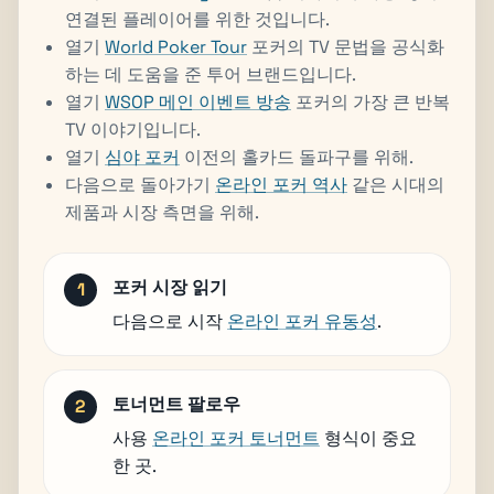
연결된 플레이어를 위한 것입니다.
열기
World Poker Tour
포커의 TV 문법을 공식화
하는 데 도움을 준 투어 브랜드입니다.
열기
WSOP 메인 이벤트 방송
포커의 가장 큰 반복
TV 이야기입니다.
열기
심야 포커
이전의 홀카드 돌파구를 위해.
다음으로 돌아가기
온라인 포커 역사
같은 시대의
제품과 시장 측면을 위해.
포커 시장 읽기
다음으로 시작
온라인 포커 유동성
.
토너먼트 팔로우
사용
온라인 포커 토너먼트
형식이 중요
한 곳.