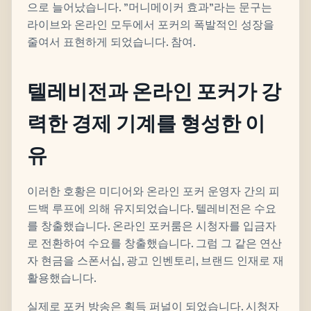
으로 늘어났습니다. "머니메이커 효과"라는 문구는
라이브와 온라인 모두에서 포커의 폭발적인 성장을
줄여서 표현하게 되었습니다. 참여.
텔레비전과 온라인 포커가 강
력한 경제 기계를 형성한 이
유
이러한 호황은 미디어와 온라인 포커 운영자 간의 피
드백 루프에 의해 유지되었습니다. 텔레비전은 수요
를 창출했습니다. 온라인 포커룸은 시청자를 입금자
로 전환하여 수요를 창출했습니다. 그럼 그 같은 연산
자 현금을 스폰서십, 광고 인벤토리, 브랜드 인재로 재
활용했습니다.
실제로 포커 방송은 획득 퍼널이 되었습니다. 시청자