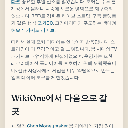
다크
중요한 후원 산소를 잃었습니다. 포커는 주류 편
재성에서 물러나 나중에 새로운 영역으로 재구축되
었습니다. RFID로 강화된 라이브 스트림, 구독 플랫폼
과 같은 형식
포커GO
, 크리에이터가 주도하는 생태계
허슬러 카지노 라이브
.
따라서 현대 포커 미디어는 연속이자 반응입니다. 스
트리밍이 더 즉각적이고 덜 느껴집니다. 붐 시대의 TV
패키지보다 엄격하게 편집되었으며, 운영자는 또한
레크리에이션 플레이어를 보호하기 위해 노력했습니
다. 신규 사용자에게 게임을 너무 약탈적으로 만드는
일부 데이터 도구를 제한했습니다.
WikiOne에서 다음으로 갈
곳
열기
Chris Moneymaker
붐 이야기에 가장 많이