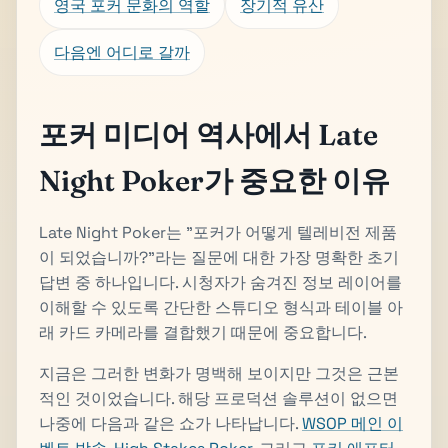
영국 포커 문화의 역할
장기적 유산
다음엔 어디로 갈까
포커 미디어 역사에서 Late
Night Poker가 중요한 이유
Late Night Poker는 "포커가 어떻게 텔레비전 제품
이 되었습니까?"라는 질문에 대한 가장 명확한 초기
답변 중 하나입니다. 시청자가 숨겨진 정보 레이어를
이해할 수 있도록 간단한 스튜디오 형식과 테이블 아
래 카드 카메라를 결합했기 때문에 중요합니다.
지금은 그러한 변화가 명백해 보이지만 그것은 근본
적인 것이었습니다. 해당 프로덕션 솔루션이 없으면
나중에 다음과 같은 쇼가 나타납니다.
WSOP 메인 이