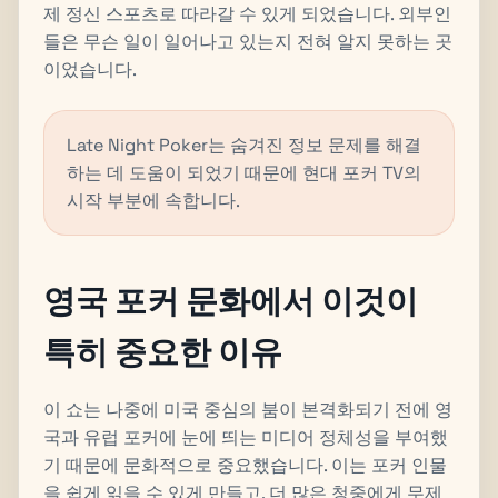
제 정신 스포츠로 따라갈 수 있게 되었습니다. 외부인
들은 무슨 일이 일어나고 있는지 전혀 알지 못하는 곳
이었습니다.
Late Night Poker는 숨겨진 정보 문제를 해결
하는 데 도움이 되었기 때문에 현대 포커 TV의
시작 부분에 속합니다.
영국 포커 문화에서 이것이
특히 중요한 이유
이 쇼는 나중에 미국 중심의 붐이 본격화되기 전에 영
국과 유럽 포커에 눈에 띄는 미디어 정체성을 부여했
기 때문에 문화적으로 중요했습니다. 이는 포커 인물
을 쉽게 읽을 수 있게 만들고, 더 많은 청중에게 무제