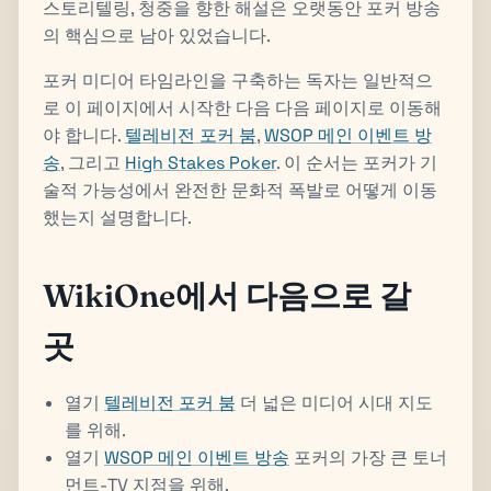
스토리텔링, 청중을 향한 해설은 오랫동안 포커 방송
의 핵심으로 남아 있었습니다.
포커 미디어 타임라인을 구축하는 독자는 일반적으
로 이 페이지에서 시작한 다음 다음 페이지로 이동해
야 합니다.
텔레비전 포커 붐
,
WSOP 메인 이벤트 방
송
, 그리고
High Stakes Poker
. 이 순서는 포커가 기
술적 가능성에서 완전한 문화적 폭발로 어떻게 이동
했는지 설명합니다.
WikiOne에서 다음으로 갈
곳
열기
텔레비전 포커 붐
더 넓은 미디어 시대 지도
를 위해.
열기
WSOP 메인 이벤트 방송
포커의 가장 큰 토너
먼트-TV 지점을 위해.