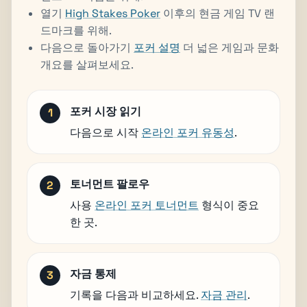
열기
High Stakes Poker
이후의 현금 게임 TV 랜
드마크를 위해.
다음으로 돌아가기
포커 설명
더 넓은 게임과 문화
개요를 살펴보세요.
포커 시장 읽기
다음으로 시작
온라인 포커 유동성
.
토너먼트 팔로우
사용
온라인 포커 토너먼트
형식이 중요
한 곳.
자금 통제
기록을 다음과 비교하세요.
자금 관리
.