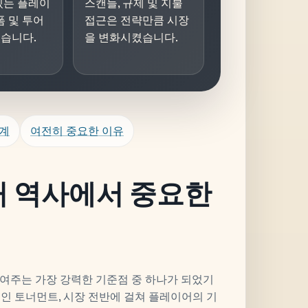
있는 플레이
스캔들, 규제 및 지불
폼 및 투어
접근은 전략만큼 시장
습니다.
을 변화시켰습니다.
태계
여전히 중요한 이유
 포커 역사에서 중요한
 보여주는 가장 강력한 기준점 중 하나가 되었기
인 토너먼트, 시장 전반에 걸쳐 플레이어의 기