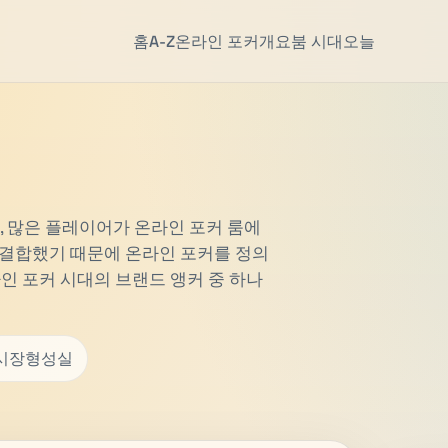
홈
A-Z
온라인 포커
개요
붐 시대
오늘
랜딩, 많은 플레이어가 온라인 포커 룸에
 결합했기 때문에 온라인 포커를 정의
인 포커 시대의 브랜드 앵커 중 하나
시장형성실