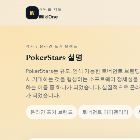
배당률 지도
W
WikiOne
역사 / 온라인 포커 브랜드
PokerStars 설명
PokerStars는 규모, 인식 가능한 토너먼트 브
서 기대하는 것을 형성하는 소프트웨어 정체성을
하는 이름 중 하나가 되었습니다. 실질적으로 온라
가 되었습니다.
온라인 포커 브랜드
토너먼트 아이덴티티