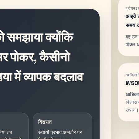
प्रोफ़ा
आइवे उ
समय दो
ो समझाया क्योंकि
वह उन क
पोकर अन
सर पोकर, कैसीनो
या में व्यापक बदलाव
आधिकार
WSOP औ
आधिकारि
विश्वसन
स्थान।
विरासत
ियां तब
स्थायी प्रभाव आमतौर पर