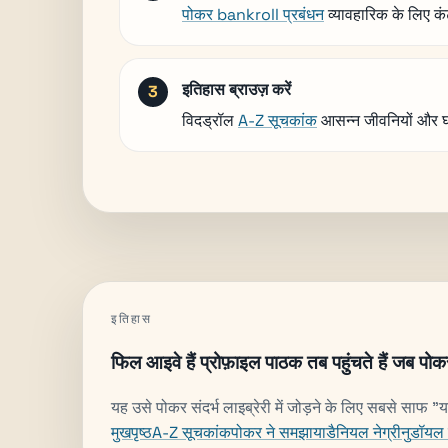
पोकर bankroll प्रबंधन
व्यावहारिक के लिए कं
इतिहास ब्राउज़ करें
विदड्रॉल
A-Z सूचकांक
आसन्न जीवनियों और 
इतिहास
फिल आइवे हैं प्रोफ़ाइल पाठक तब पहुंचते हैं जब पोकर
यह उसे पोकर संदर्भ लाइब्रेरी में जोड़ने के लिए सबसे साफ "यह 
मुखपृष्ठ
A-Z सूचकांक
पोकर ने समझाया
डैनियल नेग्रीनु
डॉयल 