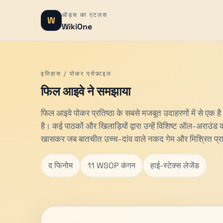
ऑड्स का एटलस
W
WikiOne
इतिहास / पोकर प्रोफ़ाइल
फिल आइवे ने समझाया
फिल आइवे पोकर प्रतिष्ठा के सबसे मजबूत उदाहरणों में से एक है 
है। कई पाठकों और खिलाड़ियों द्वारा उन्हें विशिष्ट ऑल-अराउंड कौ
खासकर जब बातचीत उच्च-दांव वाले नकद गेम और मिश्रित प्रारू
द फिनोम
11 WSOP कंगन
हाई-स्टेक्स लेजेंड