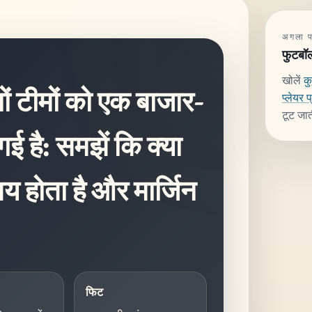
अगला पढ
फुटबॉल-
खोलें
क
ों टीमों को एक बाजार-
प्लेयर प
टूट जात
गई है: समझें कि क्या
तय होता है और मार्जिन
फिट