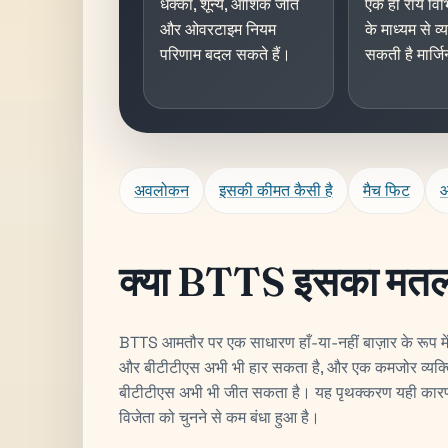
धक्का, शून्य, आंशिक जीत
एक ही राय विभि
और ओवरटाइम नियम
के माध्यम से व
परिणाम बदल सकते हैं।
सकती है मार्ज
अवलोकन
इसकी कीमत कैसी है
मैच फिट
आ
क्या BTTS इसका मतल
BTTS आमतौर पर एक साधारण हाँ-या-नहीं बाज़ार के रूप मे
और बीटीटीएस अभी भी हार सकता है, और एक कमजोर व्यक्ति
बीटीटीएस अभी भी जीत सकता है। यह पृथक्करण यही कारण ह
विजेता को चुनने से कम बंधा हुआ है।