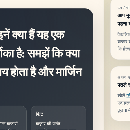
उपयोगी
आप मुख
पढ़ना 
नें क्या हैं यह एक
वैकल्प
बाजार क
निर्धा
िका है: समझें कि क्या
तय होता है और मार्जिन
अगला पढ़
पतले स
खोलें
प्
उदाहरण
तुलना मे
फिट
न्न बाजारों
बाज़ार की पसंद