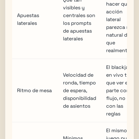
hacer que la
visibles y
acción
Apuestas
centrales son
lateral
laterales
los prompts
parezca más
de apuestas
natural de lo
laterales
que
realmente es
El blackjack
Velocidad de
en vivo tiene
ronda, tiempo
que ver en
Ritmo de mesa
de espera,
parte con el
disponibilidad
flujo, no solo
de asientos
con las
reglas
El mismo
Mínimos,
juego puede