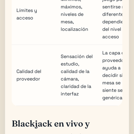
máximos,
sentirse muy
Límites y
niveles de
diferente
acceso
mesa,
dependiendo
localización
del nivel de
acceso
La capa del
Sensación del
proveedor
estudio,
ayuda a
Calidad del
calidad de la
decidir si la
proveedor
cámara,
mesa se
claridad de la
siente seria o
interfaz
genérica
Blackjack en vivo y