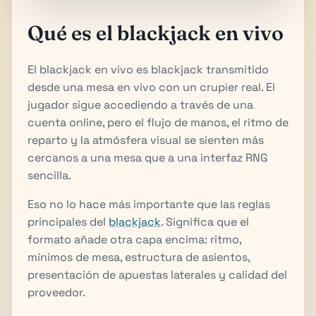
Qué es el blackjack en vivo
El blackjack en vivo es blackjack transmitido
desde una mesa en vivo con un crupier real. El
jugador sigue accediendo a través de una
cuenta online, pero el flujo de manos, el ritmo de
reparto y la atmósfera visual se sienten más
cercanos a una mesa que a una interfaz RNG
sencilla.
Eso no lo hace más importante que las reglas
principales del
blackjack
. Significa que el
formato añade otra capa encima: ritmo,
mínimos de mesa, estructura de asientos,
presentación de apuestas laterales y calidad del
proveedor.