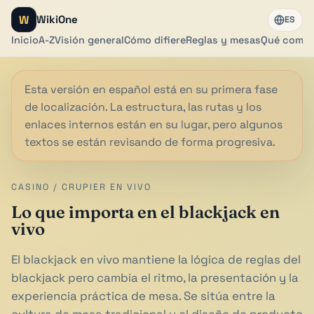
W
WikiOne
ES
Inicio
A-Z
Visión general
Cómo difiere
Reglas y mesas
Qué compa
Esta versión en español está en su primera fase
de localización. La estructura, las rutas y los
enlaces internos están en su lugar, pero algunos
textos se están revisando de forma progresiva.
CASINO / CRUPIER EN VIVO
Lo que importa en el blackjack en
vivo
El blackjack en vivo mantiene la lógica de reglas del
blackjack pero cambia el ritmo, la presentación y la
experiencia práctica de mesa. Se sitúa entre la