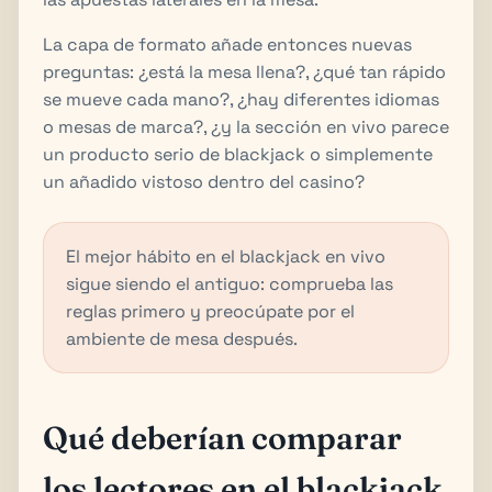
La capa de formato añade entonces nuevas
preguntas: ¿está la mesa llena?, ¿qué tan rápido
se mueve cada mano?, ¿hay diferentes idiomas
o mesas de marca?, ¿y la sección en vivo parece
un producto serio de blackjack o simplemente
un añadido vistoso dentro del casino?
El mejor hábito en el blackjack en vivo
sigue siendo el antiguo: comprueba las
reglas primero y preocúpate por el
ambiente de mesa después.
Qué deberían comparar
los lectores en el blackjack