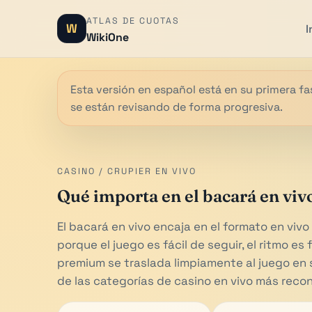
ATLAS DE CUOTAS
W
I
WikiOne
Esta versión en español está en su primera fas
se están revisando de forma progresiva.
CASINO / CRUPIER EN VIVO
Qué importa en el bacará en viv
El bacará en vivo encaja en el formato en vi
porque el juego es fácil de seguir, el ritmo es
premium se traslada limpiamente al juego en 
de las categorías de casino en vivo más recon