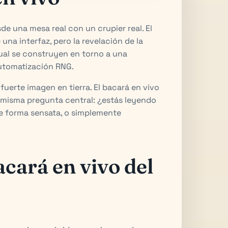
de una mesa real con un crupier real. El
una interfaz, pero la revelación de la
sual se construyen en torno a una
automatización RNG.
fuerte imagen en tierra. El bacará en vivo
 misma pregunta central: ¿estás leyendo
e forma sensata, o simplemente
acará en vivo del