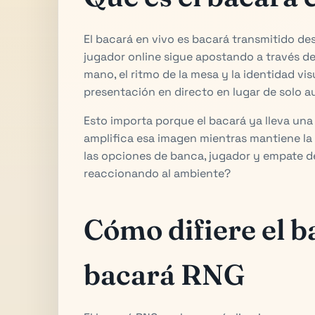
El bacará en vivo es bacará transmitido des
jugador online sigue apostando a través de 
mano, el ritmo de la mesa y la identidad vi
presentación en directo en lugar de solo 
Esto importa porque el bacará ya lleva una 
amplifica esa imagen mientras mantiene la
las opciones de banca, jugador y empate d
reaccionando al ambiente?
Cómo difiere el b
bacará RNG