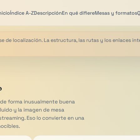
nicio
Índice A-Z
Descripción
En qué difiere
Mesas y formatos
Q
e de localización. La estructura, las rutas y los enlaces in
o
vo de forma inusualmente buena
 fluido y la imagen de mesa
streaming. Eso lo convierte en una
ocibles.