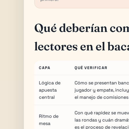
Qué deberían com
lectores en el bac
CAPA
QUÉ VERIFICAR
Lógica de
Cómo se presentan banc
apuesta
jugador y empate, inclu
central
el manejo de comisiones
Con qué rapidez se mue
Ritmo de
las rondas y cuán dramá
mesa
es el proceso de revelac