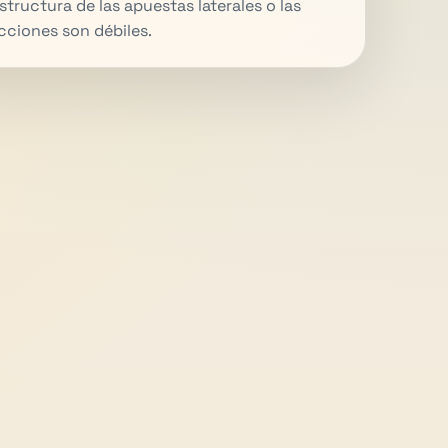
estructura de las apuestas laterales o las
icciones son débiles.