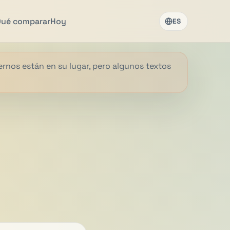
ué comparar
Hoy
ES
ternos están en su lugar, pero algunos textos