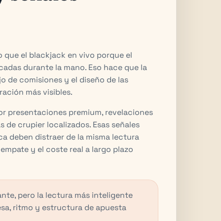
o que el blackjack en vivo porque el
cadas durante la mano. Eso hace que la
jo de comisiones y el diseño de las
ación más visibles.
r presentaciones premium, revelaciones
 de crupier localizados. Esas señales
a deben distraer de la misma lectura
 empate y el coste real a largo plazo
te, pero la lectura más inteligente
esa, ritmo y estructura de apuesta