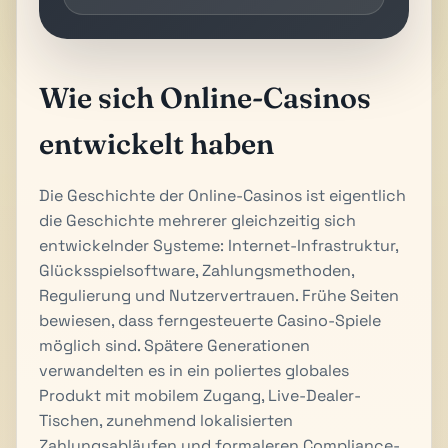
Wie sich Online-Casinos
entwickelt haben
Die Geschichte der Online-Casinos ist eigentlich
die Geschichte mehrerer gleichzeitig sich
entwickelnder Systeme: Internet-Infrastruktur,
Glücksspielsoftware, Zahlungsmethoden,
Regulierung und Nutzervertrauen. Frühe Seiten
bewiesen, dass ferngesteuerte Casino-Spiele
möglich sind. Spätere Generationen
verwandelten es in ein poliertes globales
Produkt mit mobilem Zugang, Live-Dealer-
Tischen, zunehmend lokalisierten
Zahlungsabläufen und formaleren Compliance-