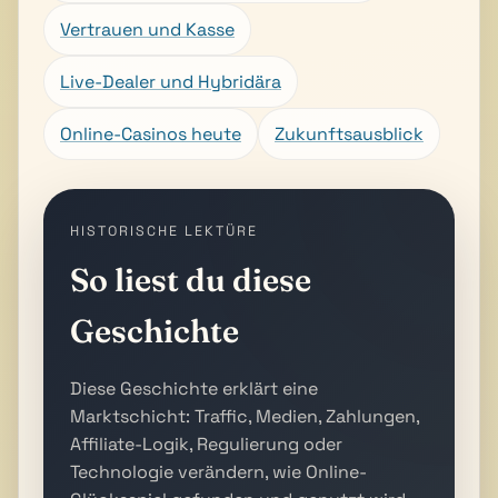
Vertrauen und Kasse
Live-Dealer und Hybridära
Online-Casinos heute
Zukunftsausblick
HISTORISCHE LEKTÜRE
So liest du diese
Geschichte
Diese Geschichte erklärt eine
Marktschicht: Traffic, Medien, Zahlungen,
Affiliate-Logik, Regulierung oder
Technologie verändern, wie Online-