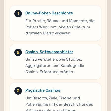
Online-Poker-Geschichte
Für Profile, Räume und Momente, die
Pokers Weg vom lokalen Spiel zum
digitalen Markt erklären.
Casino-Softwareanbieter
Um zu verstehen, wie Studios,
Aggregatoren und Kataloge die
Casino-Erfahrung prägen.
Physische Casinos
Um Resorts, Ziele, Tische und
Pokerräume mit der Geschichte des
Präsenzspiels zu verbinden.