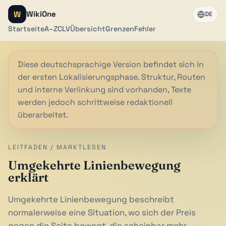
W
WikiOne
DE
Startseite
A–Z
CLV
Übersicht
Grenzen
Fehler
Diese deutschsprachige Version befindet sich in
der ersten Lokalisierungsphase. Struktur, Routen
und interne Verlinkung sind vorhanden, Texte
werden jedoch schrittweise redaktionell
überarbeitet.
LEITFADEN / MARKTLESEN
Umgekehrte Linienbewegung
erklärt
Umgekehrte Linienbewegung beschreibt
normalerweise eine Situation, wo sich der Preis
gegen die Seite bewegt, die scheinbar mehr