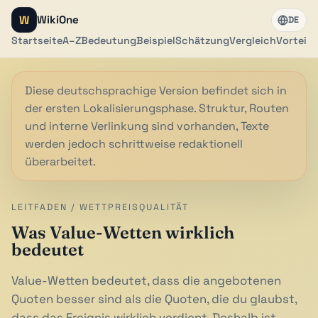
W
WikiOne
DE
Startseite
A–Z
Bedeutung
Beispiel
Schätzung
Vergleich
Vorteils
Diese deutschsprachige Version befindet sich in
der ersten Lokalisierungsphase. Struktur, Routen
und interne Verlinkung sind vorhanden, Texte
werden jedoch schrittweise redaktionell
überarbeitet.
LEITFADEN / WETTPREISQUALITÄT
Was Value-Wetten wirklich
bedeutet
Value-Wetten bedeutet, dass die angebotenen
Quoten besser sind als die Quoten, die du glaubst,
dass das Ereignis wirklich verdient. Deshalb ist