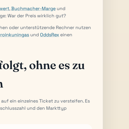
wert
,
Buchmacher-Marge
und
rage: War der Preis wirklich gut?
chen oder unterstützende Rechner nutzen
rroinkuningas
und
OddsRex
einen
olgt, ohne es zu
n
 auf ein einzelnes Ticket zu versteifen. Es
bschlusszahl und den Markttyp