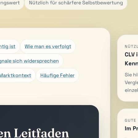
ungswert
Nützlich für schärfere Selbstbewertung
tig ist
Wie man es verfolgt
NÜTZ
CLV 
gnale sich widersprechen
Kenn
Sie h
Marktkontext
Häufige Fehler
Vergl
einze
GUTE
Im P
en Leitfaden