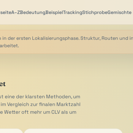
tseite
A–Z
Bedeutung
Beispiel
Tracking
Stichprobe
Gemischte 
 in der ersten Lokalisierungsphase. Struktur, Routen und i
arbeitet.
et
st eine der klarsten Methoden, um
 im Vergleich zur finalen Marktzahl
e Wetter oft mehr um CLV als um