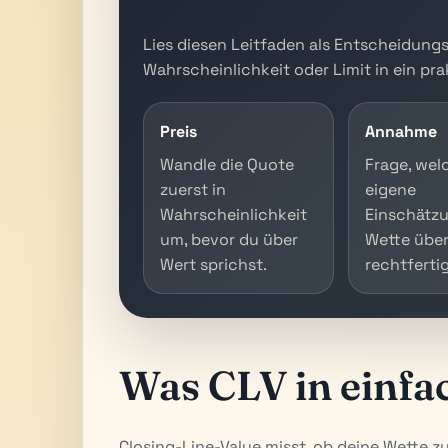
Lies diesen Leitfaden als Entscheidung
Wahrscheinlichkeit oder Limit in ein prak
Preis
Annahme
Wandle die Quote
Frage, wel
zuerst in
eigene
Wahrscheinlichkeit
Einschätzu
um, bevor du über
Wette übe
Wert sprichst.
rechtfertig
Was CLV in einfa
Closing-Line-Value misst, ob deine Wette zu