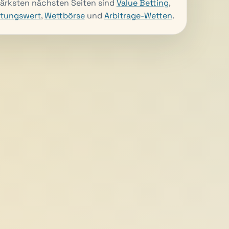
tärksten nächsten Seiten sind
Value Betting
,
rtungswert
,
Wettbörse
und
Arbitrage-Wetten
.