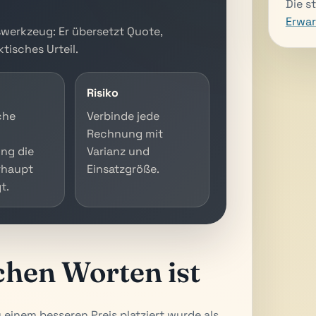
Die s
Erwa
swerkzeug: Er übersetzt Quote,
tisches Urteil.
Risiko
che
Verbinde jede
Rechnung mit
ng die
Varianz und
rhaupt
Einsatzgröße.
t.
chen Worten ist
 einem besseren Preis platziert wurde als