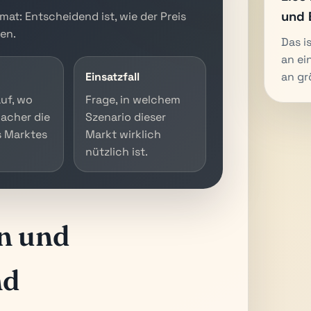
und 
mat: Entscheidend ist, wie der Preis
en.
Das i
an ei
Einsatzfall
an gr
uf, wo
Frage, in welchem
acher die
Szenario dieser
s Marktes
Markt wirklich
nützlich ist.
n und
nd