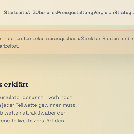
Startseite
A–Z
Überblick
Preisgestaltung
Vergleich
Strategi
 in der ersten Lokalisierungsphase. Struktur, Routen und i
arbeitet.
 erklärt
cumulator genannt – verbindet
 jeder Teilwette gewinnen muss.
wetten attraktiv, aber der
rene Teilwette zerstört den