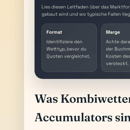
Lies diesen Leitfaden über das Marktfor
gebaut wird und wo typische Fallen lieg
Format
Marge
Identifiziere den
Achte dara
Wetttyp, bevor du
der Buchm
Quoten vergleichst.
Kosten de
versteckt.
Was Kombiwette
Accumulators si