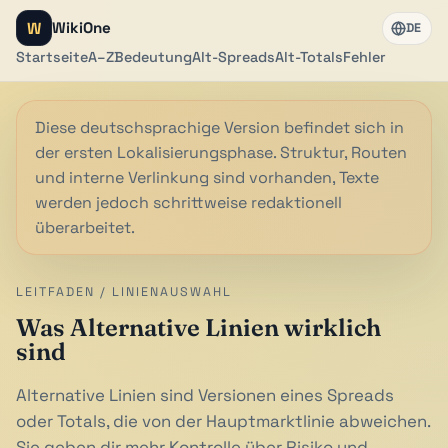
W
WikiOne
DE
Startseite
A–Z
Bedeutung
Alt-Spreads
Alt-Totals
Fehler
Diese deutschsprachige Version befindet sich in
der ersten Lokalisierungsphase. Struktur, Routen
und interne Verlinkung sind vorhanden, Texte
werden jedoch schrittweise redaktionell
überarbeitet.
LEITFADEN / LINIENAUSWAHL
Was Alternative Linien wirklich
sind
Alternative Linien sind Versionen eines Spreads
oder Totals, die von der Hauptmarktlinie abweichen.
Sie geben dir mehr Kontrolle über Risiko und