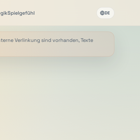
gik
Spielgefühl
DE
nterne Verlinkung sind vorhanden, Texte