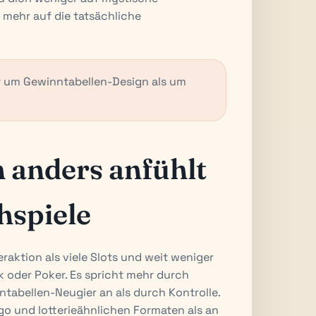
mehr auf die tatsächliche
r um Gewinntabellen-Design als um
 anders anfühlt
chspiele
ktion als viele Slots und weit weniger
k oder Poker. Es spricht mehr durch
abellen-Neugier an als durch Kontrolle.
ngo und lotterieähnlichen Formaten als an