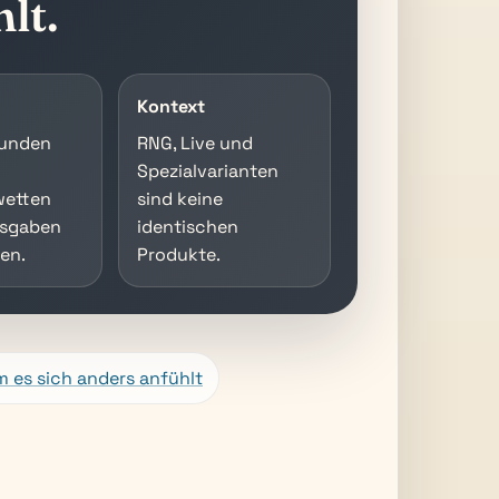
lt.
Kontext
Runden
RNG, Live und
Spezialvarianten
wetten
sind keine
usgaben
identischen
hen.
Produkte.
 es sich anders anfühlt