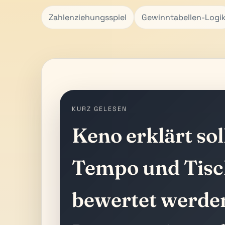
Zahlenziehungsspiel
Gewinntabellen-Logi
KURZ GELESEN
Keno erklärt sol
Tempo und Tisc
bewertet werden