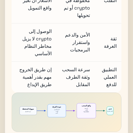
التقلب
محفوظة في
الأسعار أن تغير
crypto أو تم
واقع التمويل
تحويلها
الوصول إلى
الأمن والدعم
ثقة
crypto لا يزيل
واستقرار
الغرفة
مخاطر النظام
البرمجيات
الأساسي
التطبيق
سرعة السحب
إن طريق الخروج
العملي
وثقة الطرف
مهم بقدر أهمية
للدفع
المقابل
طريق الإيداع
واقع السحب
جودة الغرفة
الرسوم
سهولة المحفظة
كامل
حركة المرور
التقلب
العاب
اختبار الغرفة
سرعة الإيداع
KYC لاحقًا؟
الأمن