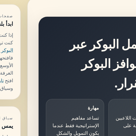
صفحات 
ابدأ بل
إذا كنت
ل البوكر عبر
كنت تري
البوكر 
فافتحه
افز البوكر
الأوسع،
الغرفة
ار.
افتح
تا
وسياق ت
مهارة
 اللاعبين
تساعد مفاهيم
سياق ا
ة على
الإستراتيجية فقط عندما
يمس ال
يكون التمويل والشكل