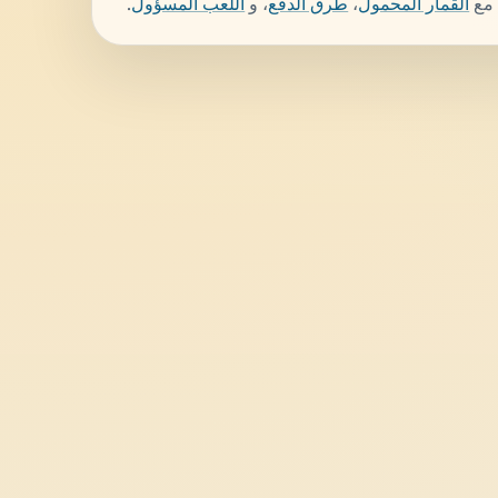
 مع
القمار المحمول
،
طرق الدفع
، و
اللعب المسؤول
.