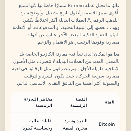
غالبًا ما تحتل عملة Bitcoin مسارًا خاصًا بها لأنها تتمتع
بأقوى تمييز للاسم، وأطول تاريخ تشغيل، وأوضح سرد
"للذهب الرقمي". العملات البديلة أكثر اختلاطًا بكثير.
ويهدف بعضها إلى البنية التحتية، أو المدفوعات، أو الأنظمة
البيئية للعقود الذكية. البعض الآخر عبارة عن أدوات
مضاربة وقودها الرئيسي هو الاهتمام والزخم.
هذا هو المكان الذي تبدأ فيه مقارنة الكازينو الخاصة بك
بالمعنى. العديد من العملات البديلة لا تتصرف مثل الأصول
الإنتاجية طويلة الأجل. إنهم يتصرفون مثل الرقائق في لعبة
مضاربة سريعة الحركة، حيث يكون السرد والتوقيت
والسيولة أكثر أهمية من التدفق النقدي الأساسي الدائم.
القصة
مخاطر التجزئة
الفئة
الرئيسية
الرئيسية
الندرة وسرد
تقلبات عالية
Bitcoin
مخزن القيمة
وحساسية كبيرة