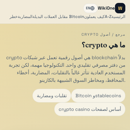
W
WikiOne
EN
الرئيسية
A-Z
كيف يعملون
Bitcoin مقابل العملات البديلة
المضاربة
خطر
مرجع / أصول CRYPTO
ما هي crypto؟
crypto هي أصول رقمية تعمل عبر شبكات blockchain بدلاً
من دفتر مصرفي تقليدي واحد. التكنولوجيا مهمة، لكن تجربة
المستخدم العادية تتأثر غالباً بالتقلبات، المضاربة، أخطاء
المحافظ، ومخاطر السوق الشبيهة بالكازينو.
Bitcoin وstablecoins
تقلبات ومضاربة
أساس لصفحات crypto casino