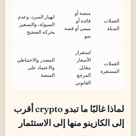
منصة أو
انهيار السرد، وعدم
العملات
فائدة أو
السيولة، والتسعير
البديلة
ميمي أو قصة
يحركه الضجيج
نمو
استقرار
الأسعار
المصدر والاحتياطي
العملات
مقابل
والاعتماد على
المستقرة
المرجع
المنصة
القانوني
لماذا غالبًا ما تبدو crypto أقرب
إلى الكازينو منها إلى الاستثمار