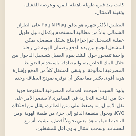
كانت منذ فترة طويلة باهظة الثمن، وعرضة للفشل،
وثقيلة الامتثال.
التطبيق الأكثر شهرة هو تدفق Pay N Play على الطراز
الشمالي. بدلاً من مطالبة المستخدم بإكمال دليل طويل
عملية التسجيل ثم إجراء إيداع بشكل منفصل، يمكن
للمشغل الجمع بين بدء الدفع وضمان الهوية في رحلة
واحدة تتمحور حول البنك. يقوم العميل بتسجيل الدخول من
خلال البنك الخاص به، والمصادقة باستخدام الضوابط
المصرفية المألوفة، و يتلقى المشغل كلاً من الدفع وإشارة
هوية أقوى بكثير مما يمكن أن توفره نموذج البطاقة وحده.
ولهذا السبب أصبحت الخدمات المصرفية المفتوحة قوية
جدًا من الناحية التجارية في المقامرة. لا يقتصر الأمر على
نقل الأموال. إنه يضغط على متن الطائرة، يقلل من احتكاك
KYC، ويحول منطقة الدفع إلى جزء من طبقة الهوية. ومن
الناحية العملية، هذا يعني تحويلاً أفضل، تنشيط أسرع
للحساب، وسحب امتثال يدوي أقل للمشغلين.