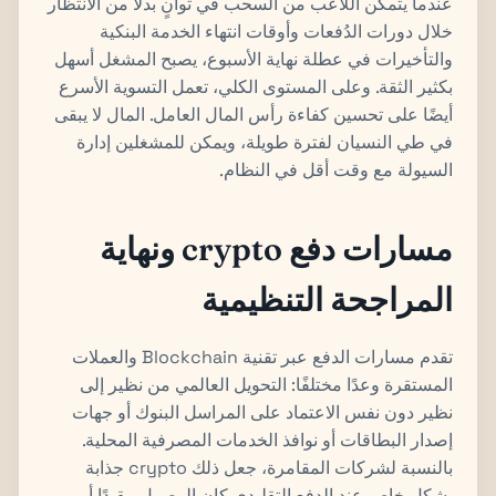
عندما يتمكن اللاعب من السحب في ثوانٍ بدلاً من الانتظار
خلال دورات الدُفعات وأوقات انتهاء الخدمة البنكية
والتأخيرات في عطلة نهاية الأسبوع، يصبح المشغل أسهل
بكثير الثقة. وعلى المستوى الكلي، تعمل التسوية الأسرع
أيضًا على تحسين كفاءة رأس المال العامل. المال لا يبقى
في طي النسيان لفترة طويلة، ويمكن للمشغلين إدارة
السيولة مع وقت أقل في النظام.
مسارات دفع crypto ونهاية
المراجحة التنظيمية
تقدم مسارات الدفع عبر تقنية Blockchain والعملات
المستقرة وعدًا مختلفًا: التحويل العالمي من نظير إلى
نظير دون نفس الاعتماد على المراسل البنوك أو جهات
إصدار البطاقات أو نوافذ الخدمات المصرفية المحلية.
بالنسبة لشركات المقامرة، جعل ذلك crypto جذابة
بشكل خاص عند الدفع التقليدي كان الوصول مقيدًا أو