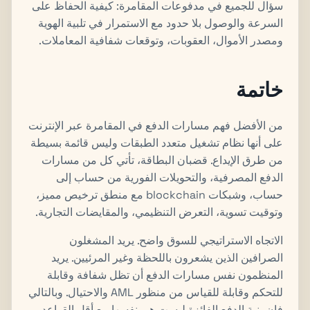
سؤال للجميع في مدفوعات المقامرة: كيفية الحفاظ على
السرعة والوصول بلا حدود مع الاستمرار في تلبية الهوية
ومصدر الأموال، العقوبات، وتوقعات شفافية المعاملات.
خاتمة
من الأفضل فهم مسارات الدفع في المقامرة عبر الإنترنت
على أنها نظام تشغيل متعدد الطبقات وليس قائمة بسيطة
من طرق الإيداع. قضبان البطاقة، تأتي كل من مسارات
الدفع المصرفية، والتحويلات الفورية من حساب إلى
حساب، وشبكات blockchain مع منطق ترخيص مميز،
وتوقيت تسوية، التعرض التنظيمي، والمقايضات التجارية.
الاتجاه الاستراتيجي للسوق واضح. يريد المشغلون
الصرافين الذين يشعرون باللحظة وغير المرئيين. يريد
المنظمون نفس مسارات الدفع أن تظل شفافة وقابلة
للتحكم وقابلة للقياس من منظور AML والاحتيال. وبالتالي
فإن بنية الدفع الفائزة ليست هي نفسها مع أقل القواعد.