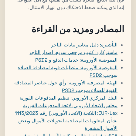
إنه الذي يمكنه ضغط الاحتكاك دون انهيار الامتثال.
المصادر ومزيد من القراءة
التأشيرة: دليل معايير بيانات التاجر
ماستركارد: كتيب مرجعي سريع، إصدار التاجر
المفوضية الأوروبية: خدمات الدفع و PSD2
المفوضية الأوروبية: متطلبات قوية لمصادقة العملاء
بموجب PSD2
الهيئة المصرفية الأوروبية: رأي حول عناصر المصادقة
القوية للعملاء بموجب PSD2
البنك المركزي الأوروبي: تنظيم المدفوعات الفورية
مجلس الاتحاد الأوروبي: لائحة المدفوعات الفورية
EUR-Lex: اللائحة (الاتحاد الأوروبي) رقم 1113/2023
بشأن المعلومات المصاحبة لتحويلات الأموال وبعض
الأصول المشفرة
FCA: توقعات امتثال شركات الأصول المشفرة في