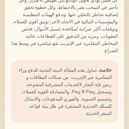
كل فشل يؤدي تحويل الودائع إلى تعويض الأضرار، وكل
تأخير في السحب يضر بالاحتفاظ، وكل خطوة تحقق
إضافية تخاطر بالتخلي عنها. وتدفع الهيئات التنظيمية
والمؤسسات المالية في الاتجاه الآخر: توثيق أقوى للعملاء،
وتوقعات أكثر صرامة لمكافحة غسيل الأموال، فحص
العقوبات، ومزيد من التدقيق على القطاعات عالية
المخاطر. المقامرة عبر الإنترنت تقع مباشرة في وسط هذا
الصراع.
خلاصة.
تتناول هذه المقالة البنية التحتية للدفع وراء
المقامرة عبر الإنترنت، من شبكات البطاقات و
رموز فئة التجار لالخدمات المصرفية المفتوحة،
وتسجيل Pay N Play، والمصادقة القوية للعملاء،
وتصميم التسوية، والفوري المدفوعات والامتثال
للسكك الحديدية المشفرة في ظل بيئة قواعد
السفر الحديثة.