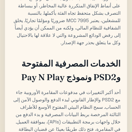
على أنماط الإنفاق المتكررة عالية المخاطر، أو ببساطة
التصرف بشكل متحفظ تجاه الفئة بأكملها. بالنسبة
للمشغلين، يعتبر MCC 7995 ضروريًا ومؤلمًا تجاريًا. يخلق
الشفافية للنظام المالي، ولكنه من الممكن أن يؤدي أيضاً
إلى رفض الودائع المشروعة والتي لا علاقة لها بالاحتيال
وكل ما يتعلق بحذر جهة الإصدار.
الخدمات المصرفية المفتوحة
وPSD2 ونموذج Pay N Play
أحد أكبر التغييرات في مدفوعات المقامرة الأوروبية جاء
مع PSD2 والإطار القانوني لبدء الدفع والوصول الآمن إلى
الحساب. سمح النظام البيئي المفتوح الأوسع للأطراف
الثالثة المرخصة بربط البيانات المصرفية و بدء الدفع من
خلال واجهات برمجة التطبيقات (APIs)، بموافقة العميل.
في المقامرة، فتح ذلك طريقًا بعيدًا عن قضبان البطاقة