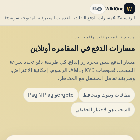
W
WikiOne
EN
الرئيسية
A-Z
مسارات الدفع التقليدية
الخدمات المصرفية المفتوحة
تسوية
ypto
مرجع / المدفوعات والمخاطر
مسارات الدفع في المقامرة أونلاين
مسار الدفع ليس مجرد زر إيداع. كل طريقة دفع تحدد سرعة
السحب، فحوصات KYC وAML، الرسوم، إمكانية الاعتراض،
وطريقة تعامل المشغل مع المخاطر.
بطاقات وبنوك ومحافظ
Pay N Play وcrypto
السحب هو الاختبار الحقيقي