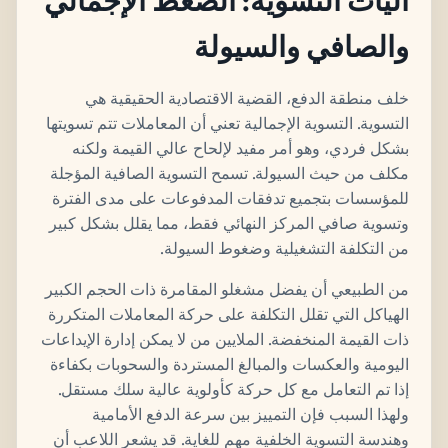
آليات التسوية: الضغط الإجمالي
والصافي والسيولة
خلف منطقة الدفع، القضية الاقتصادية الحقيقية هي
التسوية. التسوية الإجمالية تعني أن المعاملات تتم تسويتها
بشكل فردي، وهو أمر مفيد لإلحاح عالي القيمة ولكنه
مكلف من حيث السيولة. تسمح التسوية الصافية المؤجلة
للمؤسسات بتجميع تدفقات المدفوعات على مدى الفترة
وتسوية صافي المركز النهائي فقط، مما يقلل بشكل كبير
من التكلفة التشغيلية وضغوط السيولة.
من الطبيعي أن يفضل مشغلو المقامرة ذات الحجم الكبير
الهياكل التي تقلل التكلفة على حركة المعاملات المتكررة
ذات القيمة المنخفضة. الملايين من لا يمكن إدارة الإيداعات
اليومية والعكسات والمبالغ المستردة والسحوبات بكفاءة
إذا تم التعامل مع كل حركة كأولوية عالية سلك مستقل.
ولهذا السبب فإن التمييز بين سرعة الدفع الأمامية
وهندسة التسوية الخلفية مهم للغاية. قد يشعر اللاعب أن