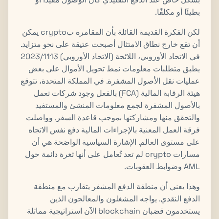
بطيئًا أو مكلفًا.
لكن الفكرة القديمة القائلة بأن المقامرة بcrypto يمكن
أن تقع خارج نطاق الامتثال أصبحت عتيقة على نحو متزايد.
في الاتحاد الأوروبي، اللائحة (الاتحاد الأوروبي) 2023/1113
يطبق متطلبات معلومات نمط تحويل الأموال على بعض
عمليات نقل الأصول المشفرة. في المملكة المتحدة، تتوقع
هيئة الرقابة المالية (FCA) بالفعل وجود شركات تعمل
بالأصول المشفرة لجمع معلومات المنشئ والمستفيد
والتحقق منها ومشاركتها بموجب قاعدة السفر. وواصلت
فرقة العمل المعنية بالإجراءات المالية دفع نفس الاتجاه
على مستوى العالم. الإشارة السياسية الواضحة هي أن
مسارات crypto لم تعد تُعامل على أنها ثغرة دائمة حول
AML وضوابط العقوبات.
وهذا يعني أن منطقة الدفع المشفر يتقارب مع منطقة
الدفع النقدي. يواجه المشغلون والمعالجون الذين
يستخدمون قضبان blockchain الآن استراتيجية مماثلة