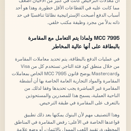
أن معدلات الترخيص كانت في كثير من الأحيان أضعف
مما كانت عليه في القطاعات الأقل خطورة. وهذا هو أحد
أسباب الدفع أصبحت الإستراتيجية نظامًا تنافسيًا في حد
ذاته بدلاً من مجرد وظيفة مكتب خلفي.
MCC 7995 ولماذا يتم التعامل مع المقامرة
بالبطاقة على أنها عالية المخاطر
في عمليات الدفع بالبطاقة، يتم تحديد معاملات المقامرة
من خلال منطق كود فئة التاجر. تستخدم كل من Visa
وMastercard يوضح قانون MCC 7995 الخاص بمعاملات
المقامرة والمواد التجارية العامة الخاصة بها أن أنشطة
المقامرة غير المباشرة يجب تحديدها وفقا لذلك. من
الناحية العملية، يسمح هذا للمصدرين والمستحوذين
بالتعرف على المقامرة في طبقة الترخيص.
وهذا التصنيف مهم لأن البنوك يمكنها بعد ذلك تطبيق
قواعدها الخاصة في الأعلى: رفض المقامرة في المناطق
المحظورة، تقييد اللعب الممول بالائتمان، أو وضع علامة