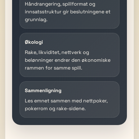
Håndrangering, spillformat og
innsatsstruktur gir beslutningene et
grunnlag.
Økologi
Rake, likviditet, nettverk og
belønninger endrer den økonomiske
rammen for samme spill.
Sammenligning
Les emnet sammen med nettpoker,
pokerrom og rake-sidene.