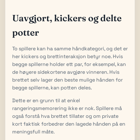
Uavgjort, kickers og delte
potter
To spillere kan ha samme håndkategori, og det er
her kickers og brettinteraksjon betyr noe. Hvis
begge spillerne holder ett par, for eksempel, kan
de høyere sidekortene avgjøre vinneren. Hvis
brettet selv lager den beste mulige hånden for
begge spillerne, kan potten deles.
Dette er en grunn til at enkel
rangeringsmemorering ikke er nok. Spillere må
også forstå hva brettet tillater og om private
kort faktisk forbedrer den lagede hånden på en
meningsfull måte.