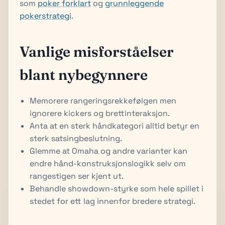
som
poker forklart
og
grunnleggende
pokerstrategi
.
Vanlige misforståelser
blant nybegynnere
Memorere rangeringsrekkefølgen men
ignorere kickers og brettinteraksjon.
Anta at en sterk håndkategori alltid betyr en
sterk satsingbeslutning.
Glemme at Omaha og andre varianter kan
endre hånd-konstruksjonslogikk selv om
rangestigen ser kjent ut.
Behandle showdown-styrke som hele spillet i
stedet for ett lag innenfor bredere strategi.