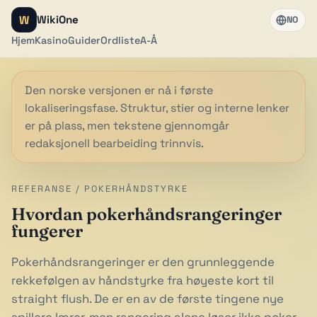
W
WikiOne
NO
Hjem
Kasino
Guider
Ordliste
A-Å
Den norske versjonen er nå i første
lokaliseringsfase. Struktur, stier og interne lenker
er på plass, men tekstene gjennomgår
redaksjonell bearbeiding trinnvis.
REFERANSE / POKERHÅNDSTYRKE
Hvordan pokerhåndsrangeringer
fungerer
Pokerhåndsrangeringer er den grunnleggende
rekkefølgen av håndstyrke fra høyeste kort til
straight flush. De er en av de første tingene nye