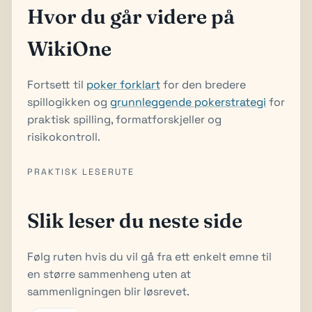
Hvor du går videre på
WikiOne
Fortsett til
poker forklart
for den bredere
spillogikken og
grunnleggende pokerstrategi
for
praktisk spilling, formatforskjeller og
risikokontroll.
PRAKTISK LESERUTE
Slik leser du neste side
Følg ruten hvis du vil gå fra ett enkelt emne til
en større sammenheng uten at
sammenligningen blir løsrevet.