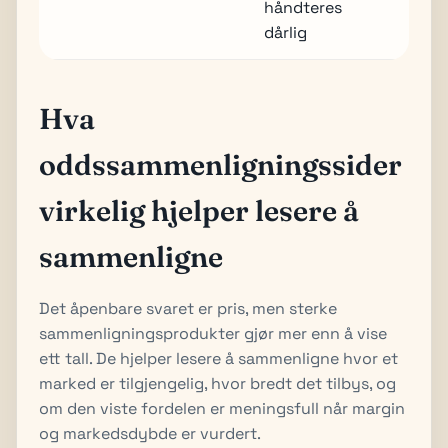
håndteres
dårlig
Hva
oddssammenligningssider
virkelig hjelper lesere å
sammenligne
Det åpenbare svaret er pris, men sterke
sammenligningsprodukter gjør mer enn å vise
ett tall. De hjelper lesere å sammenligne hvor et
marked er tilgjengelig, hvor bredt det tilbys, og
om den viste fordelen er meningsfull når margin
og markedsdybde er vurdert.