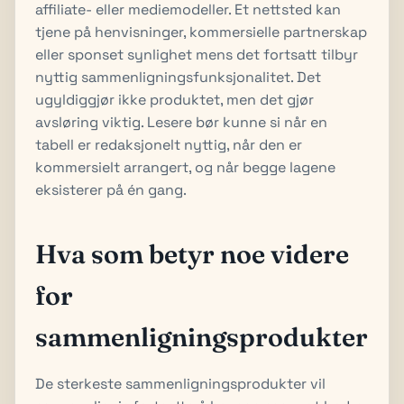
affiliate- eller mediemodeller. Et nettsted kan
tjene på henvisninger, kommersielle partnerskap
eller sponset synlighet mens det fortsatt tilbyr
nyttig sammenligningsfunksjonalitet. Det
ugyldiggjør ikke produktet, men det gjør
avsløring viktig. Lesere bør kunne si når en
tabell er redaksjonelt nyttig, når den er
kommersielt arrangert, og når begge lagene
eksisterer på én gang.
Hva som betyr noe videre
for
sammenligningsprodukter
De sterkeste sammenligningsprodukter vil