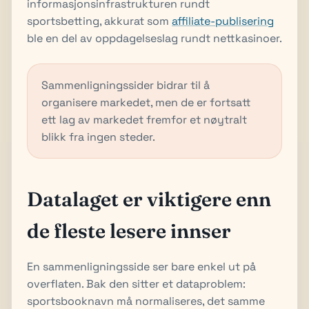
informasjonsinfrastrukturen rundt
sportsbetting, akkurat som
affiliate-publisering
ble en del av oppdagelseslag rundt nettkasinoer.
Sammenligningssider bidrar til å
organisere markedet, men de er fortsatt
ett lag av markedet fremfor et nøytralt
blikk fra ingen steder.
Datalaget er viktigere enn
de fleste lesere innser
En sammenligningsside ser bare enkel ut på
overflaten. Bak den sitter et dataproblem:
sportsbooknavn må normaliseres, det samme