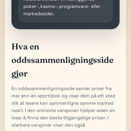
poker-, kasino-, programvare- eller
markedssider.
Hva en
oddssammenligningsside
gjør
En oddssammenligningsside samler priser fra
mer enn én sportsbok og viser dem på ett sted
slik at lesere kan sammenligne samme marked
raskt. I den enkleste versjonen hjelper siden en
leser å finne den beste tilgjengelige prisen. I
sterkere versjoner viser den også