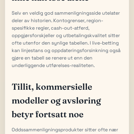
Selv en veldig god sammenligningsside utelater
deler av historien. Kontogrenser, region-
spesifikke regler, cash-out-atferd,
oppgjørsforskjeller og utbetalingskvalitet sitter
ofte utenfor den synlige tabellen. I live-betting
kan linjestans og oppdateringsforsinkning også
gjøre en tabell se renere ut enn den
underliggende utførelses-realiteten.
Tillit, kommersielle
modeller og avsløring
betyr fortsatt noe
Oddssammenligningsprodukter sitter ofte nær