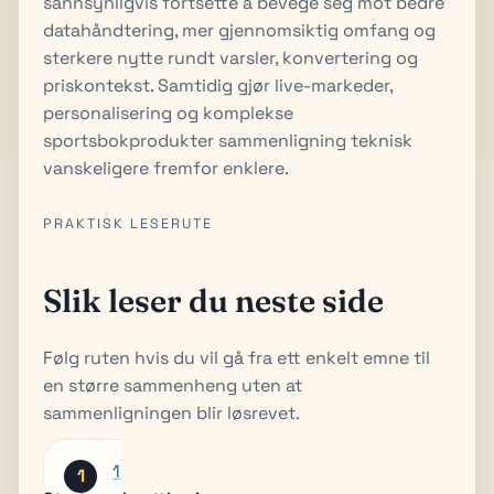
sannsynligvis fortsette å bevege seg mot bedre
datahåndtering, mer gjennomsiktig omfang og
sterkere nytte rundt varsler, konvertering og
priskontekst. Samtidig gjør live-markeder,
personalisering og komplekse
sportsbokprodukter sammenligning teknisk
vanskeligere fremfor enklere.
PRAKTISK LESERUTE
Slik leser du neste side
Følg ruten hvis du vil gå fra ett enkelt emne til
en større sammenheng uten at
sammenligningen blir løsrevet.
1