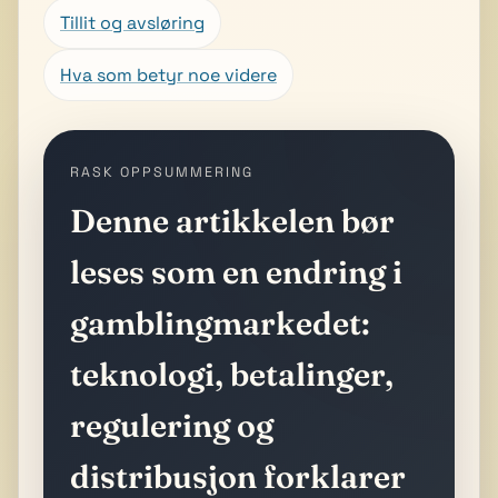
Tillit og avsløring
Hva som betyr noe videre
RASK OPPSUMMERING
Denne artikkelen bør
leses som en endring i
gamblingmarkedet:
teknologi, betalinger,
regulering og
distribusjon forklarer