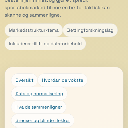
beste linjen finnes, og gjør et spredt
sportsbokmarked til noe en bettor faktisk kan
skanne og sammenligne.
Markedsstruktur-tema
Bettingforskningslag
Inkluderer tillit- og dataforbehold
Oversikt
Hvordan de vokste
Data og normalisering
Hva de sammenligner
Grenser og blinde flekker