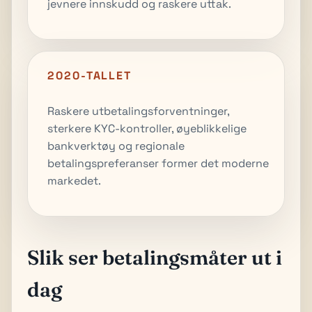
jevnere innskudd og raskere uttak.
2020-TALLET
Raskere utbetalingsforventninger,
sterkere KYC-kontroller, øyeblikkelige
bankverktøy og regionale
betalingspreferanser former det moderne
markedet.
Slik ser betalingsmåter ut i
dag