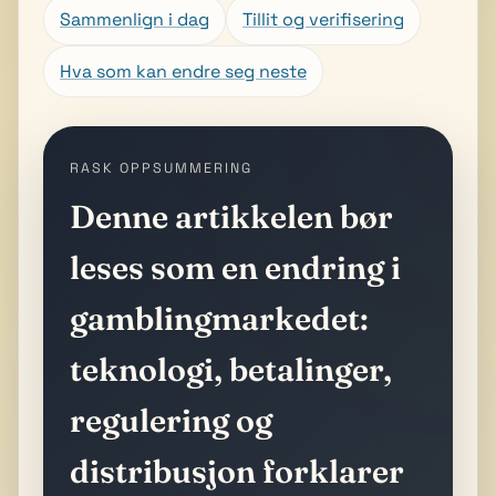
Sammenlign i dag
Tillit og verifisering
Hva som kan endre seg neste
RASK OPPSUMMERING
Denne artikkelen bør
leses som en endring i
gamblingmarkedet:
teknologi, betalinger,
regulering og
distribusjon forklarer