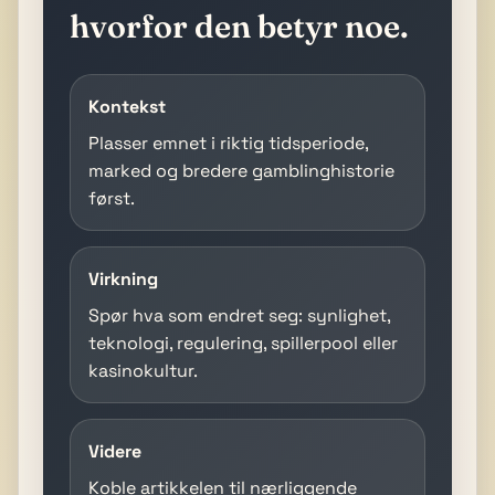
hvorfor den betyr noe.
Kontekst
Plasser emnet i riktig tidsperiode,
marked og bredere gamblinghistorie
først.
Virkning
Spør hva som endret seg: synlighet,
teknologi, regulering, spillerpool eller
kasinokultur.
Videre
Koble artikkelen til nærliggende