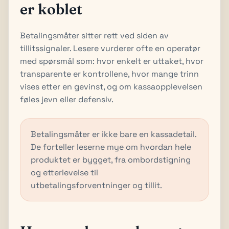
er koblet
Betalingsmåter sitter rett ved siden av
tillitssignaler. Lesere vurderer ofte en operatør
med spørsmål som: hvor enkelt er uttaket, hvor
transparente er kontrollene, hvor mange trinn
vises etter en gevinst, og om kassaopplevelsen
føles jevn eller defensiv.
Betalingsmåter er ikke bare en kassadetail.
De forteller leserne mye om hvordan hele
produktet er bygget, fra ombordstigning
og etterlevelse til
utbetalingsforventninger og tillit.