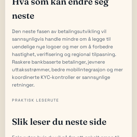
Hva som kan endre seg
neste
Den neste fasen av betalingsutvikling vil
sannsynligvis handle mindre om å legge til
uendelige nye logoer og mer om å forbedre
hastighet, verifisering og regional tilpasning.
Raskere bankbaserte betalinger, jevnere
uttaksstrømmer, bedre mobilintegrasjon og mer
koordinerte KYC-kontroller er sannsynlige
retninger.
PRAKTISK LESERUTE
Slik leser du neste side