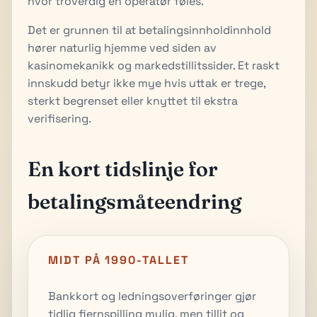
hvor troverdig en operatør føles.
Det er grunnen til at betalingsinnholdinnhold
hører naturlig hjemme ved siden av
kasinomekanikk og markedstillitssider. Et raskt
innskudd betyr ikke mye hvis uttak er trege,
sterkt begrenset eller knyttet til ekstra
verifisering.
En kort tidslinje for
betalingsmåteendring
MIDT PÅ 1990-TALLET
Bankkort og ledningsoverføringer gjør
tidlig fjernspilling mulig, men tillit og