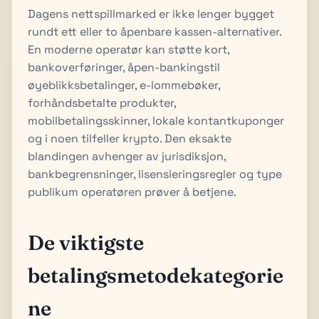
Dagens nettspillmarked er ikke lenger bygget
rundt ett eller to åpenbare kassen-alternativer.
En moderne operatør kan støtte kort,
bankoverføringer, åpen-bankingstil
øyeblikksbetalinger, e-lommebøker,
forhåndsbetalte produkter,
mobilbetalingsskinner, lokale kontantkuponger
og i noen tilfeller krypto. Den eksakte
blandingen avhenger av jurisdiksjon,
bankbegrensninger, lisensieringsregler og type
publikum operatøren prøver å betjene.
De viktigste
betalingsmetodekategorie
ne