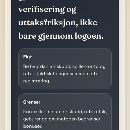
verifisering og
uttaksfriksjon, ikke
bare gjennom logoen.
Flyt
Se hvordan innskudd, spillerkonto og
uttak faktisk henger sammen etter
registrering.
Grenser
Kontroller minsteinnskudd, uttakstak,
gebyrer og om metoden begrenser
bonuser.