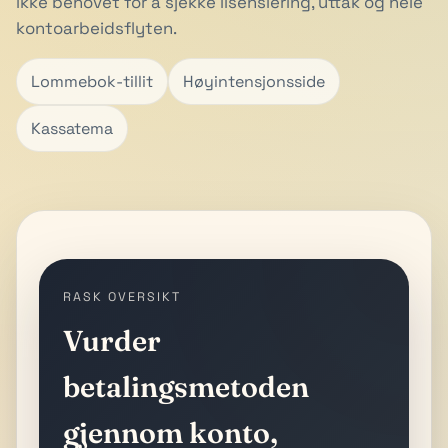
ikke behovet for å sjekke lisensiering, uttak og hele
kontoarbeidsflyten.
Lommebok-tillit
Høyintensjonsside
Kassatema
RASK OVERSIKT
Vurder
betalingsmetoden
gjennom konto,