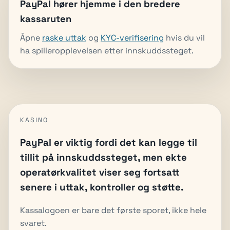
PayPal hører hjemme i den bredere
kassaruten
Åpne
raske uttak
og
KYC-verifisering
hvis du vil
ha spilleropplevelsen etter innskuddssteget.
KASINO
PayPal er viktig fordi det kan legge til
tillit på innskuddssteget, men ekte
operatørkvalitet viser seg fortsatt
senere i uttak, kontroller og støtte.
Kassalogoen er bare det første sporet, ikke hele
svaret.