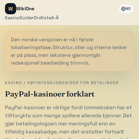
W
WikiOne
NO
Kasino
Guider
Ordliste
A-Å
Den norske versjonen er nå i første
lokaliseringsfase. Struktur, stier og interne lenker
er på plass, men tekstene gjennomgår
redaksjonell bearbeiding trinnvis.
KASINO / HØYINTENSJONSSIDER FOR BETALINGER
PayPal-kasinoer forklart
PayPal-kasinoer er viktige fordi lommeboken har et
tillitsrykte som mange spillere allerede kjenner. Det
gjør betalingslogoen mer meningsfull enn en
tilfeldig kassabadge, men det erstatter fortsatt