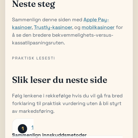
Neste steg
Sammenlign denne siden med
Apple Pay-
kasinoer
,
Trustly-kasinoer
, og
mobilkasinoer
for
å se den bredere bekvemmelighets-versus-
kassatilpasningsruten.
PRAKTISK LESESTI
Slik leser du neste side
Følg lenkene i rekkefølge hvis du vil gå fra bred
forklaring til praktisk vurdering uten å bli styrt
av markedsføring.
1
Sammenlign innskuddsmetoder