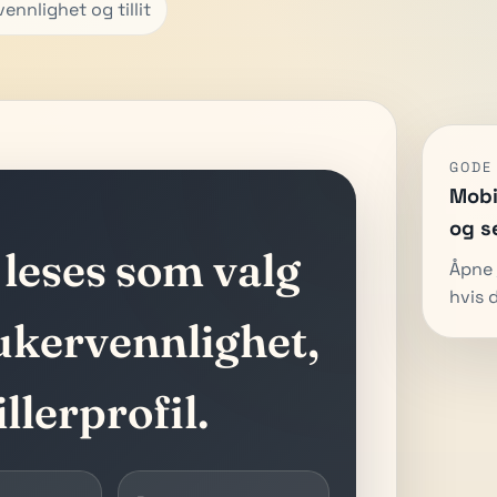
ennlighet og tillit
GODE
Mobi
og s
 leses som valg
Åpne
hvis 
rukervennlighet,
llerprofil.