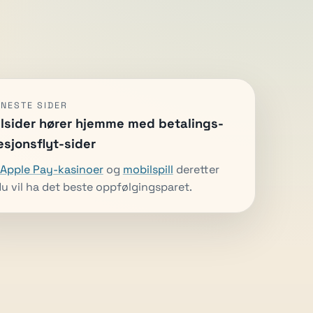
 NESTE SIDER
lsider hører hjemme med betalings-
esjonsflyt-sider
Apple Pay-kasinoer
og
mobilspill
deretter
du vil ha det beste oppfølgingsparet.