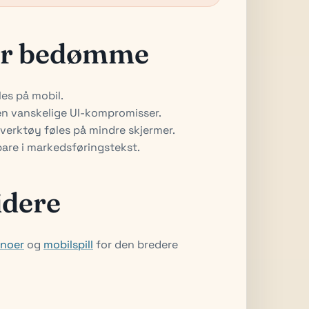
bør bedømme
es på mobil.
uten vanskelige UI-kompromisser.
overktøy føles på mindre skjermer.
 bare i markedsføringstekst.
idere
inoer
og
mobilspill
for den bredere