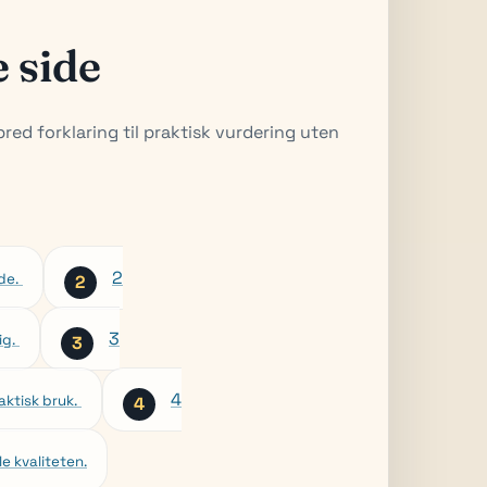
e side
bred forklaring til praktisk vurdering uten
2
de.
3
ig.
4
aktisk bruk.
e kvaliteten.