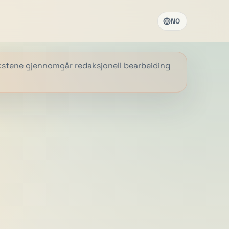
NO
 tekstene gjennomgår redaksjonell bearbeiding