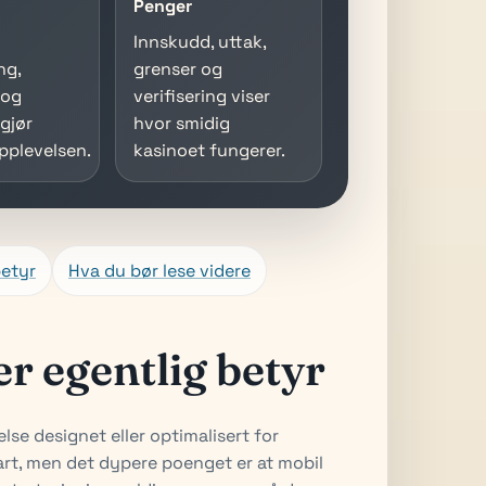
Penger
Innskudd, uttak,
ng,
grenser og
 og
verifisering viser
gjør
hvor smidig
pplevelsen.
kasinoet fungerer.
betyr
Hva du bør lese videre
r egentlig betyr
lse designet eller optimalisert for
bart, men det dypere poenget er at mobil