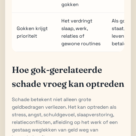
gokken
Het verdringt
Als gokken
Gokken krijgt
slaap, werk,
staat, gaa
prioriteit
relaties of
levensgeb
gewone routines
betalen.
Hoe gok-gerelateerde
schade vroeg kan optreden
Schade betekent niet alleen grote
geldbedragen verliezen. Het kan optreden als
stress, angst, schuldgevoel, slaapverstoring,
relatieconflicten, afleiding op het werk of een
gestaag weglekken van geld weg van