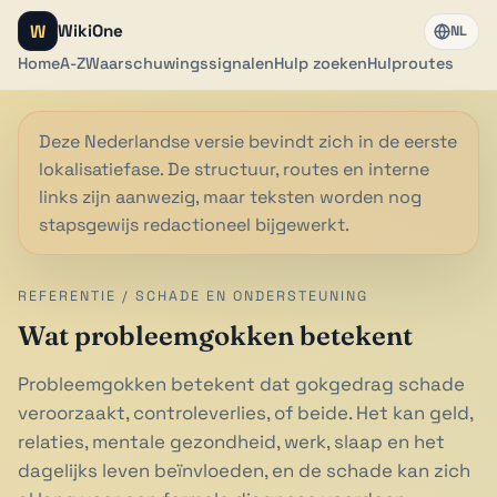
W
WikiOne
NL
Home
A-Z
Waarschuwingssignalen
Hulp zoeken
Hulproutes
Deze Nederlandse versie bevindt zich in de eerste
lokalisatiefase. De structuur, routes en interne
links zijn aanwezig, maar teksten worden nog
stapsgewijs redactioneel bijgewerkt.
REFERENTIE / SCHADE EN ONDERSTEUNING
Wat probleemgokken betekent
Probleemgokken betekent dat gokgedrag schade
veroorzaakt, controleverlies, of beide. Het kan geld,
relaties, mentale gezondheid, werk, slaap en het
dagelijks leven beïnvloeden, en de schade kan zich