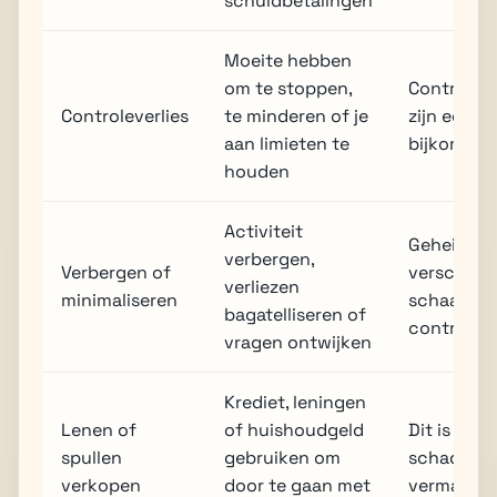
schuldbetalingen
Moeite hebben
om te stoppen,
Controlev
Controleverlies
te minderen of je
zijn een k
aan limieten te
bijkomend 
houden
Activiteit
Geheimho
verbergen,
Verbergen of
verschijn
verliezen
minimaliseren
schaamte,
bagatelliseren of
controleve
vragen ontwijken
Krediet, leningen
Lenen of
of huishoudgeld
Dit is een
spullen
gebruiken om
schade ve
verkopen
door te gaan met
vermaak.