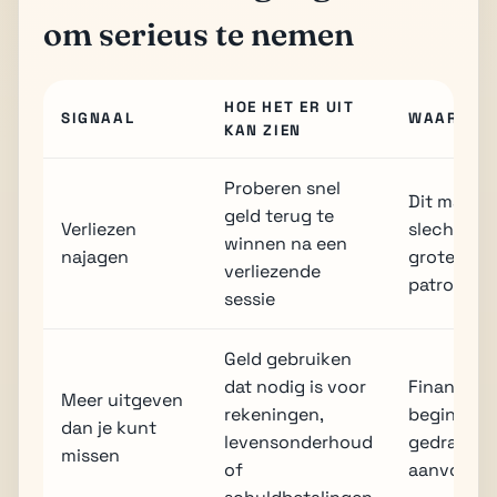
om serieus te nemen
HOE HET ER UIT
SIGNAAL
WAAROM H
KAN ZIEN
Proberen snel
Dit maakt
geld terug te
Verliezen
slechte se
winnen na een
najagen
groter sch
verliezende
patroon.
sessie
Geld gebruiken
dat nodig is voor
Financiël
Meer uitgeven
rekeningen,
beginnen 
dan je kunt
levensonderhoud
gedrag "se
missen
of
aanvoelt.