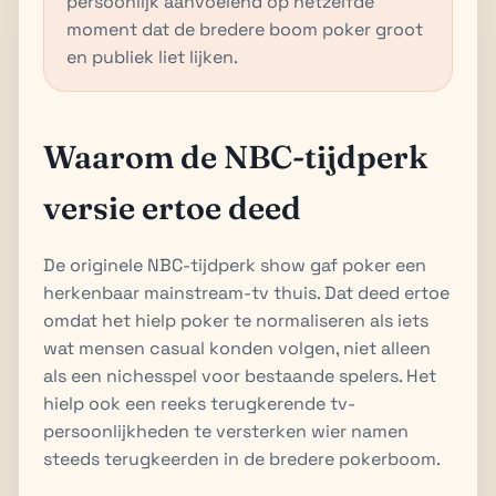
persoonlijk aanvoelend op hetzelfde
moment dat de bredere boom poker groot
en publiek liet lijken.
Waarom de NBC-tijdperk
versie ertoe deed
De originele NBC-tijdperk show gaf poker een
herkenbaar mainstream-tv thuis. Dat deed ertoe
omdat het hielp poker te normaliseren als iets
wat mensen casual konden volgen, niet alleen
als een nichesspel voor bestaande spelers. Het
hielp ook een reeks terugkerende tv-
persoonlijkheden te versterken wier namen
steeds terugkeerden in de bredere pokerboom.