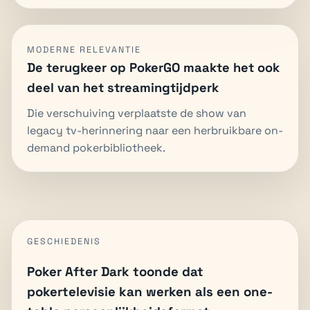
MODERNE RELEVANTIE
De terugkeer op PokerGO maakte het ook
deel van het streamingtijdperk
Die verschuiving verplaatste de show van
legacy tv-herinnering naar een herbruikbare on-
demand pokerbibliotheek.
GESCHIEDENIS
Poker After Dark toonde dat
pokertelevisie kan werken als een one-