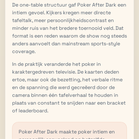
De one-table structuur gaf Poker After Dark een
intiem gevoel. Kijkers kregen meer directe
tafeltalk, meer persoonlijkheidscontrast en
minder ruis van het bredere toernooid veld. Dat
format is een reden waarom de show nog steeds
anders aanvoelt dan mainstream sports-style
coverage.
In de praktijk veranderde het poker in
karaktergedreven televisie. De kaarten deden
ertoe, maar ook de bezetting, het verbale ritme
en de spanning die werd gecreëerd door de
camera binnen één tafelverhaal te houden in
plaats van constant te snijden naar een bracket
of leaderboard.
Poker After Dark maakte poker intiem en