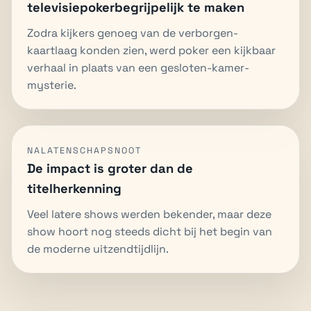
televisiepokerbegrijpelijk te maken
Zodra kijkers genoeg van de verborgen-
kaartlaag konden zien, werd poker een kijkbaar
verhaal in plaats van een gesloten-kamer-
mysterie.
NALATENSCHAPSNOOT
De impact is groter dan de
titelherkenning
Veel latere shows werden bekender, maar deze
show hoort nog steeds dicht bij het begin van
de moderne uitzendtijdlijn.