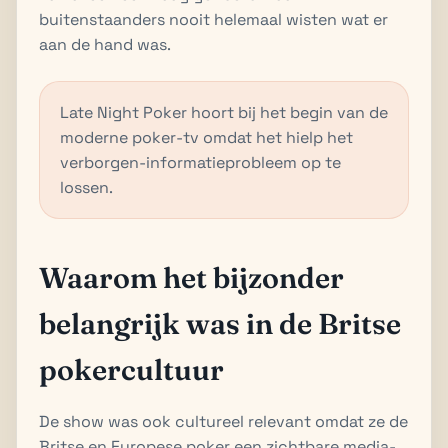
buitenstaanders nooit helemaal wisten wat er
aan de hand was.
Late Night Poker hoort bij het begin van de
moderne poker-tv omdat het hielp het
verborgen-informatieprobleem op te
lossen.
Waarom het bijzonder
belangrijk was in de Britse
pokercultuur
De show was ook cultureel relevant omdat ze de
Britse en Europese poker een zichtbare media-