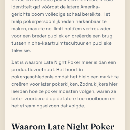
identiteit gaf vóórdat de latere Amerika-
gerichte boom volledige schaal bereikte. Het
hielp pokerpersoonlijkheden herkenbaar te
maken, maakte no-limit hold'em vertrouwder
voor een breder publiek en creëerde een brug
tussen niche-kaartruimtecultuur en publieke
televisie.
Dat is waarom Late Night Poker meer is dan een
productievoetnoot. Het hoort in
pokergeschiedenis omdat het hielp een markt te
creëren voor later pokerkijken. Zodra kijkers hier
leerden hoe ze poker moesten volgen, waren ze
beter voorbereid op de latere toernooiboom en
het streamingseizoen dat volgde.
Waarom Late Night Poker