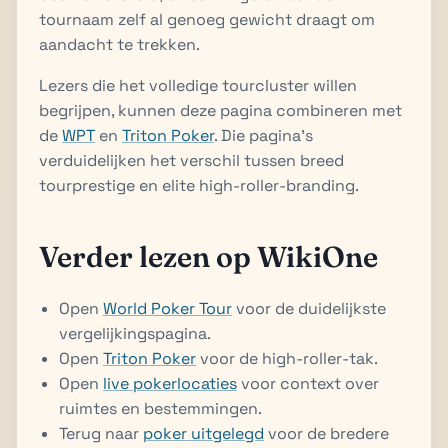
tournaam zelf al genoeg gewicht draagt om
aandacht te trekken.
Lezers die het volledige tourcluster willen
begrijpen, kunnen deze pagina combineren met
de
WPT
en
Triton Poker
. Die pagina's
verduidelijken het verschil tussen breed
tourprestige en elite high-roller-branding.
Verder lezen op WikiOne
Open
World Poker Tour
voor de duidelijkste
vergelijkingspagina.
Open
Triton Poker
voor de high-roller-tak.
Open
live pokerlocaties
voor context over
ruimtes en bestemmingen.
Terug naar
poker uitgelegd
voor de bredere