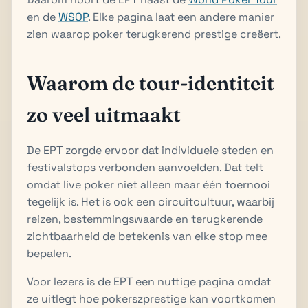
en de
WSOP
. Elke pagina laat een andere manier
zien waarop poker terugkerend prestige creëert.
Waarom de tour-identiteit
zo veel uitmaakt
De EPT zorgde ervoor dat individuele steden en
festivalstops verbonden aanvoelden. Dat telt
omdat live poker niet alleen maar één toernooi
tegelijk is. Het is ook een circuitcultuur, waarbij
reizen, bestemmingswaarde en terugkerende
zichtbaarheid de betekenis van elke stop mee
bepalen.
Voor lezers is de EPT een nuttige pagina omdat
ze uitlegt hoe pokerszprestige kan voortkomen