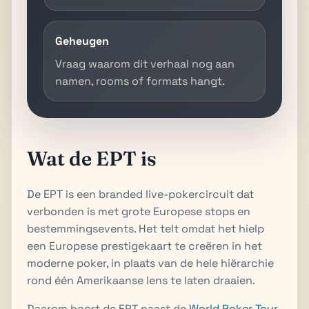
Geheugen
Vraag waarom dit verhaal nog aan
namen, rooms of formats hangt.
Wat de EPT is
De EPT is een branded live-pokercircuit dat
verbonden is met grote Europese stops en
bestemmingsevents. Het telt omdat het hielp
een Europese prestigekaart te creëren in het
moderne poker, in plaats van de hele hiërarchie
rond één Amerikaanse lens te laten draaien.
Daarom hoort de EPT naast de
World Poker Tour