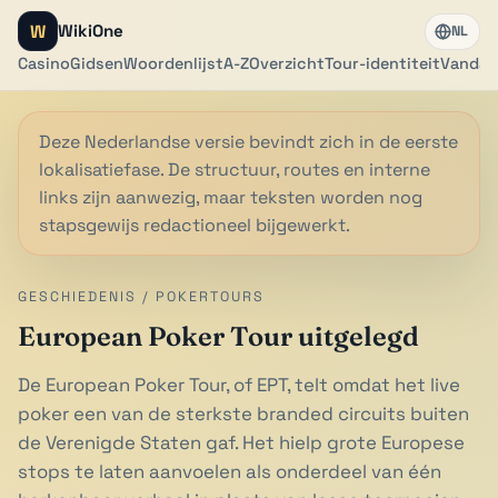
W
WikiOne
NL
Casino
Gidsen
Woordenlijst
A-Z
Overzicht
Tour-identiteit
Vandaa
Deze Nederlandse versie bevindt zich in de eerste
lokalisatiefase. De structuur, routes en interne
links zijn aanwezig, maar teksten worden nog
stapsgewijs redactioneel bijgewerkt.
GESCHIEDENIS / POKERTOURS
European Poker Tour uitgelegd
De European Poker Tour, of EPT, telt omdat het live
poker een van de sterkste branded circuits buiten
de Verenigde Staten gaf. Het hielp grote Europese
stops te laten aanvoelen als onderdeel van één