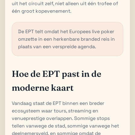
uit het circuit zelf, niet alleen uit één trofee of
één groot kopevenement.
De EPT telt omdat het Europees live poker
omzette in een herkenbare branded reis in
plaats van een verspreide agenda.
Hoe de EPT past in de
moderne kaart
Vandaag staat de EPT binnen een breder
ecosysteem waar tours, streaming en
venueprestige overlappen. Sommige stops
tellen vanwege de stad, sommige vanwege het
deelnemersveld, en sommige omdat de