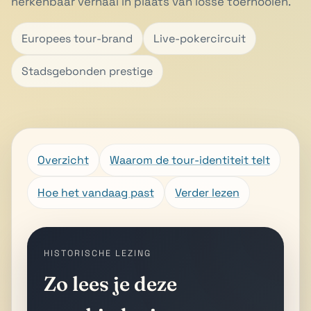
herkenbaar verhaal in plaats van losse toernooien.
Europees tour-brand
Live-pokercircuit
Stadsgebonden prestige
Overzicht
Waarom de tour-identiteit telt
Hoe het vandaag past
Verder lezen
HISTORISCHE LEZING
Zo lees je deze