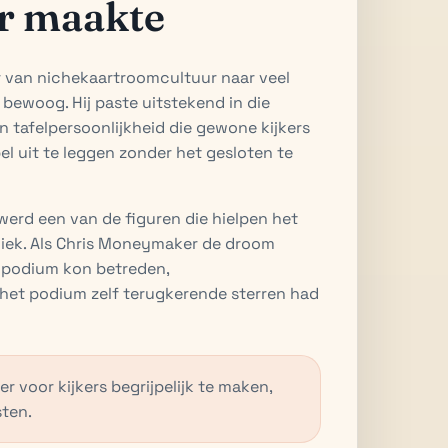
er maakte
 van nichekaartroomcultuur naar veel
 bewoog. Hij paste uitstekend in die
n tafelpersoonlijkheid die gewone kijkers
 uit te leggen zonder het gesloten te
werd een van de figuren die hielpen het
liek. Als Chris Moneymaker de droom
 podium kon betreden,
het podium zelf terugkerende sterren had
r voor kijkers begrijpelijk te maken,
sten.