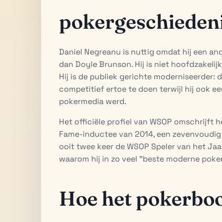
pokergeschieden
Daniel Negreanu is nuttig omdat hij een a
dan Doyle Brunson. Hij is niet hoofdzakelij
Hij is de publiek gerichte moderniseerder: 
competitief ertoe te doen terwijl hij ook
pokermedia werd.
Het officiële profiel van WSOP omschrijft h
Fame-inductee van 2014, een zevenvoudig b
ooit twee keer de WSOP Speler van het Jaar 
waarom hij in zo veel "beste moderne pok
Hoe het pokerbo