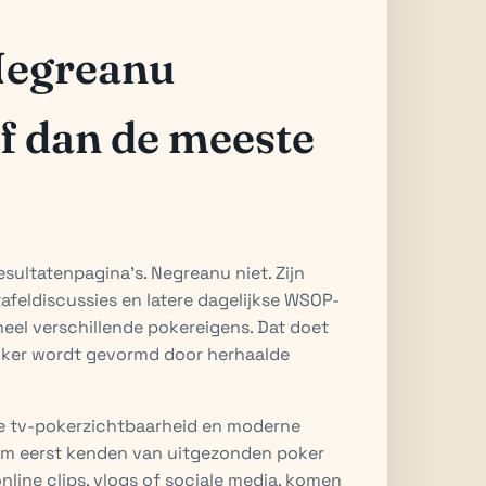
Negreanu
f dan de meeste
resultatenpagina's. Negreanu niet. Zijn
afeldiscussies en latere dagelijkse WSOP-
eel verschillende pokereigens. Dat doet
oker wordt gevormd door herhaalde
ude tv-pokerzichtbaarheid en moderne
hem eerst kenden van uitgezonden poker
online clips, vlogs of sociale media, komen