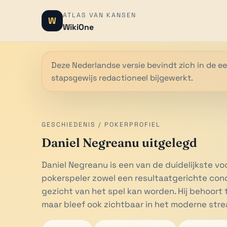
ATLAS VAN KANSEN
W
WikiOne
Deze Nederlandse versie bevindt zich in de ee
stapsgewijs redactioneel bijgewerkt.
GESCHIEDENIS / POKERPROFIEL
Daniel Negreanu uitgelegd
Daniel Negreanu is een van de duidelijkste v
pokerspeler zowel een resultaatgerichte conc
gezicht van het spel kan worden. Hij behoort
maar bleef ook zichtbaar in het moderne stre