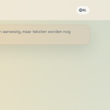
NL
zijn aanwezig, maar teksten worden nog