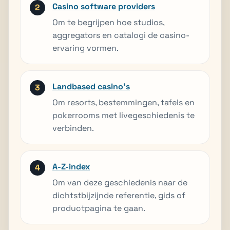
Casino software providers
Om te begrijpen hoe studios,
aggregators en catalogi de casino-
ervaring vormen.
Landbased casino’s
Om resorts, bestemmingen, tafels en
pokerrooms met livegeschiedenis te
verbinden.
A-Z-index
Om van deze geschiedenis naar de
dichtstbijzijnde referentie, gids of
productpagina te gaan.