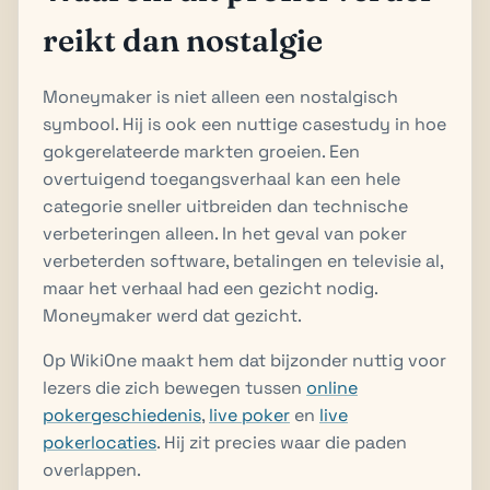
reikt dan nostalgie
Moneymaker is niet alleen een nostalgisch
symbool. Hij is ook een nuttige casestudy in hoe
gokgerelateerde markten groeien. Een
overtuigend toegangsverhaal kan een hele
categorie sneller uitbreiden dan technische
verbeteringen alleen. In het geval van poker
verbeterden software, betalingen en televisie al,
maar het verhaal had een gezicht nodig.
Moneymaker werd dat gezicht.
Op WikiOne maakt hem dat bijzonder nuttig voor
lezers die zich bewegen tussen
online
pokergeschiedenis
,
live poker
en
live
pokerlocaties
. Hij zit precies waar die paden
overlappen.