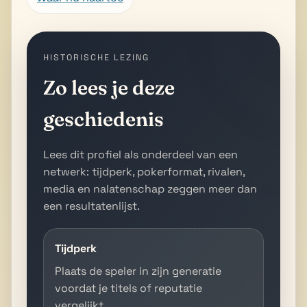
HISTORISCHE LEZING
Zo lees je deze
geschiedenis
Lees dit profiel als onderdeel van een
netwerk: tijdperk, pokerformat, rivalen,
media en nalatenschap zeggen meer dan
een resultatenlijst.
Tijdperk
Plaats de speler in zijn generatie
voordat je titels of reputatie
vergelijkt.