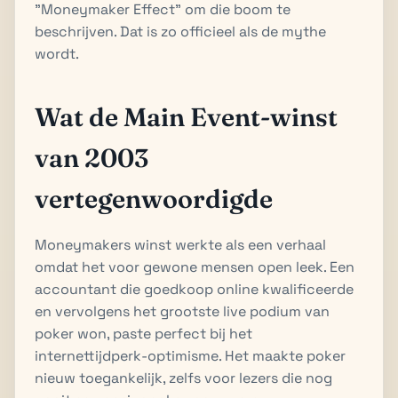
"Moneymaker Effect" om die boom te
beschrijven. Dat is zo officieel als de mythe
wordt.
Wat de Main Event-winst
van 2003
vertegenwoordigde
Moneymakers winst werkte als een verhaal
omdat het voor gewone mensen open leek. Een
accountant die goedkoop online kwalificeerde
en vervolgens het grootste live podium van
poker won, paste perfect bij het
internettijdperk-optimisme. Het maakte poker
nieuw toegankelijk, zelfs voor lezers die nog