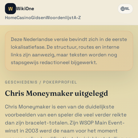
W
WikiOne
NL
Home
Casino
Gidsen
Woordenlijst
A-Z
Deze Nederlandse versie bevindt zich in de eerste
lokalisatiefase. De structuur, routes en interne
links zijn aanwezig, maar teksten worden nog
stapsgewijs redactioneel bijgewerkt.
GESCHIEDENIS / POKERPROFIEL
Chris Moneymaker uitgelegd
Chris Moneymaker is een van de duidelijkste
voorbeelden van een speler die veel verder reikte
dan zijn bracelet-totalen. Zijn WSOP Main Event-
winst in 2003 werd de naam voor het moment