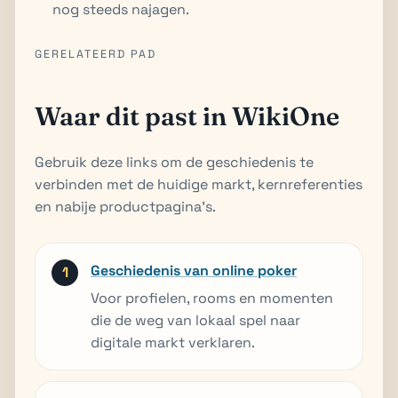
nog steeds najagen.
GERELATEERD PAD
Waar dit past in WikiOne
Gebruik deze links om de geschiedenis te
verbinden met de huidige markt, kernreferenties
en nabije productpagina’s.
Geschiedenis van online poker
Voor profielen, rooms en momenten
die de weg van lokaal spel naar
digitale markt verklaren.