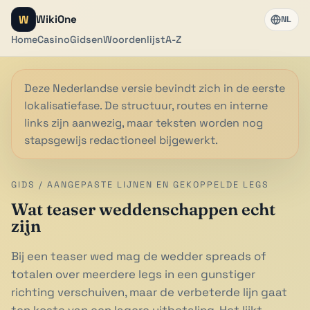
W
WikiOne
NL
Home
Casino
Gidsen
Woordenlijst
A-Z
Deze Nederlandse versie bevindt zich in de eerste
lokalisatiefase. De structuur, routes en interne
links zijn aanwezig, maar teksten worden nog
stapsgewijs redactioneel bijgewerkt.
GIDS / AANGEPASTE LIJNEN EN GEKOPPELDE LEGS
Wat teaser weddenschappen echt
zijn
Bij een teaser wed mag de wedder spreads of
totalen over meerdere legs in een gunstiger
richting verschuiven, maar de verbeterde lijn gaat