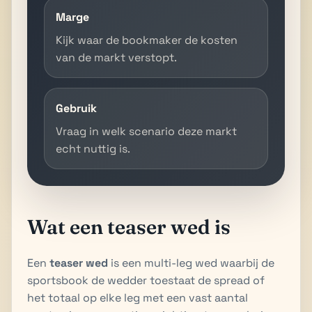
Marge
Kijk waar de bookmaker de kosten
van de markt verstopt.
Gebruik
Vraag in welk scenario deze markt
echt nuttig is.
Wat een teaser wed is
Een
teaser wed
is een multi-leg wed waarbij de
sportsbook de wedder toestaat de spread of
het totaal op elke leg met een vast aantal