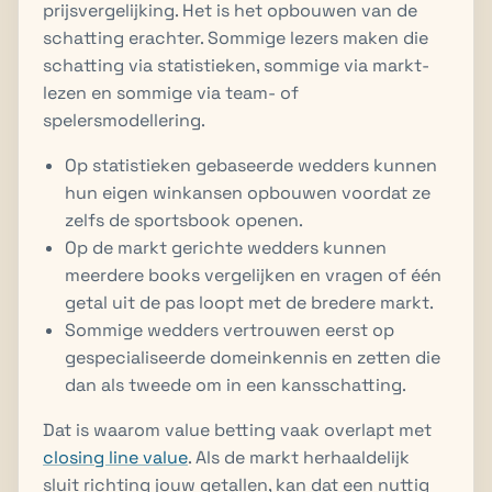
prijsvergelijking. Het is het opbouwen van de
schatting erachter. Sommige lezers maken die
schatting via statistieken, sommige via markt-
lezen en sommige via team- of
spelersmodellering.
Op statistieken gebaseerde wedders kunnen
hun eigen winkansen opbouwen voordat ze
zelfs de sportsbook openen.
Op de markt gerichte wedders kunnen
meerdere books vergelijken en vragen of één
getal uit de pas loopt met de bredere markt.
Sommige wedders vertrouwen eerst op
gespecialiseerde domeinkennis en zetten die
dan als tweede om in een kansschatting.
Dat is waarom value betting vaak overlapt met
closing line value
. Als de markt herhaaldelijk
sluit richting jouw getallen, kan dat een nuttig