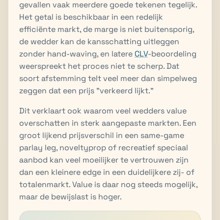
gevallen vaak meerdere goede tekenen tegelijk.
Het getal is beschikbaar in een redelijk
efficiënte markt, de marge is niet buitensporig,
de wedder kan de kansschatting uitleggen
zonder hand-waving, en latere
CLV
-beoordeling
weerspreekt het proces niet te scherp. Dat
soort afstemming telt veel meer dan simpelweg
zeggen dat een prijs "verkeerd lijkt."
Dit verklaart ook waarom veel wedders value
overschatten in sterk aangepaste markten. Een
groot lijkend prijsverschil in een same-game
parlay leg, noveltyprop of recreatief speciaal
aanbod kan veel moeilijker te vertrouwen zijn
dan een kleinere edge in een duidelijkere zij- of
totalenmarkt. Value is daar nog steeds mogelijk,
maar de bewijslast is hoger.