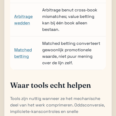
Arbitrage benut cross-book
Arbitrage
mismatches; value betting
wedden
kan bij één book alleen
bestaan.
Matched betting converteert
Matched
gewoonlijk promotionele
betting
waarde, niet puur mening
over de lijn zelf.
Waar tools echt helpen
Tools zijn nuttig wanneer ze het mechanische
deel van het werk comprimeren. Oddsconversie,
impliciete-kanscontroles en snelle