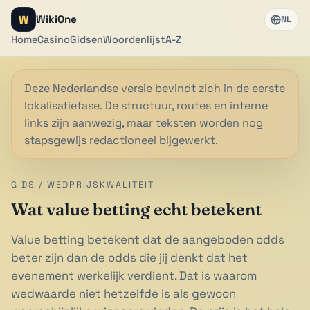
W
WikiOne
NL
Home
Casino
Gidsen
Woordenlijst
A-Z
Deze Nederlandse versie bevindt zich in de eerste
lokalisatiefase. De structuur, routes en interne
links zijn aanwezig, maar teksten worden nog
stapsgewijs redactioneel bijgewerkt.
GIDS / WEDPRIJSKWALITEIT
Wat value betting echt betekent
Value betting betekent dat de aangeboden odds
beter zijn dan de odds die jij denkt dat het
evenement werkelijk verdient. Dat is waarom
wedwaarde niet hetzelfde is als gewoon