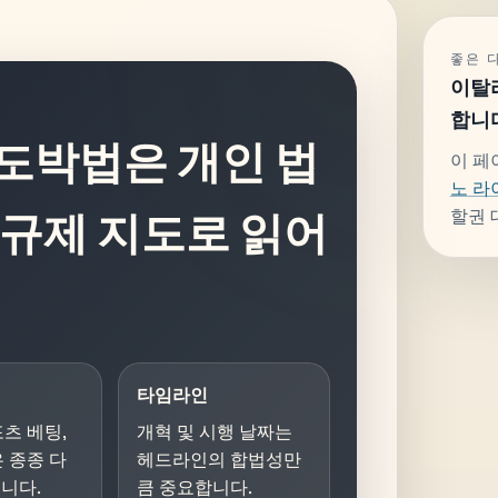
좋은 
이탈
합니
도박법은 개인 법
이 페
노 라
할권 
 규제 지도로 읽어
타임라인
포츠 베팅,
개혁 및 시행 날짜는
은 종종 다
헤드라인의 합법성만
니다.
큼 중요합니다.