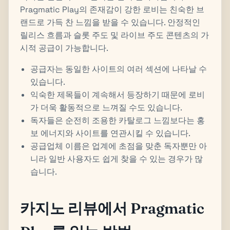
Pragmatic Play의 존재감이 강한 로비는 친숙한 브
랜드로 가득 찬 느낌을 받을 수 있습니다. 안정적인
릴리스 흐름과 슬롯 주도 및 라이브 주도 콘텐츠의 가
시적 공급이 가능합니다.
공급자는 동일한 사이트의 여러 섹션에 나타날 수
있습니다.
익숙한 제목들이 계속해서 등장하기 때문에 로비
가 더욱 활동적으로 느껴질 수도 있습니다.
독자들은 순전히 조용한 카탈로그 느낌보다는 홍
보 에너지와 사이트를 연관시킬 수 있습니다.
공급업체 이름은 업계에 초점을 맞춘 독자뿐만 아
니라 일반 사용자도 쉽게 찾을 수 있는 경우가 많
습니다.
카지노 리뷰에서 Pragmatic