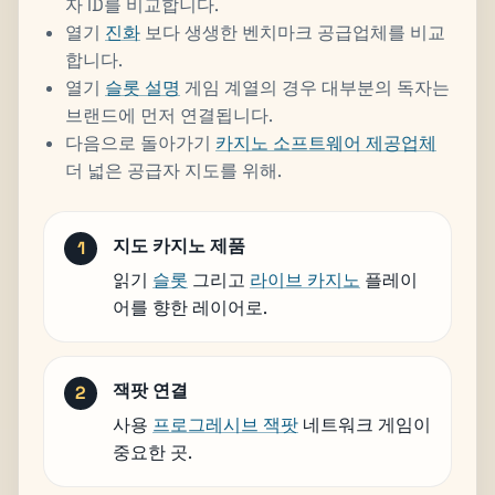
자 ID를 비교합니다.
열기
진화
보다 생생한 벤치마크 공급업체를 비교
합니다.
열기
슬롯 설명
게임 계열의 경우 대부분의 독자는
브랜드에 먼저 연결됩니다.
다음으로 돌아가기
카지노 소프트웨어 제공업체
더 넓은 공급자 지도를 위해.
지도 카지노 제품
읽기
슬롯
그리고
라이브 카지노
플레이
어를 향한 레이어로.
잭팟 연결
사용
프로그레시브 잭팟
네트워크 게임이
중요한 곳.