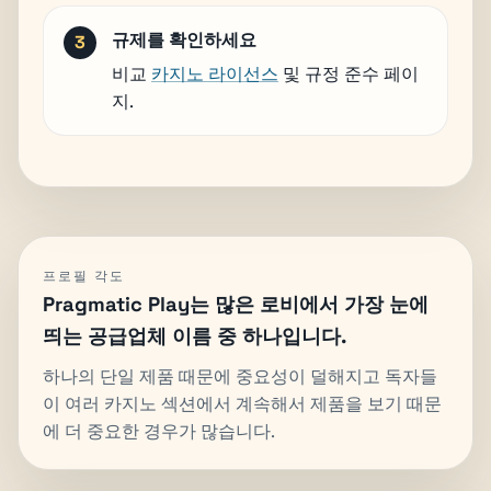
규제를 확인하세요
비교
카지노 라이선스
및 규정 준수 페이
지.
프로필 각도
Pragmatic Play는 많은 로비에서 가장 눈에
띄는 공급업체 이름 중 하나입니다.
하나의 단일 제품 때문에 중요성이 덜해지고 독자들
이 여러 카지노 섹션에서 계속해서 제품을 보기 때문
에 더 중요한 경우가 많습니다.