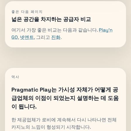
좋은 다음 페이지
넓은 공간을 차지하는 공급자 비교
여기서 가장 좋은 비교는 다음과 같습니다.
Play'n
GO
,
넷엔트
, 그리고
진화
.
역사
Pragmatic Play는 가시성 자체가 어떻게 공
급업체의 이점이 되었는지 설명하는 데 도움
이 됩니다.
한 제공업체가 로비에 계속해서 다시 나타나면 전체
카지노의 느낌이 형성되기 시작합니다.