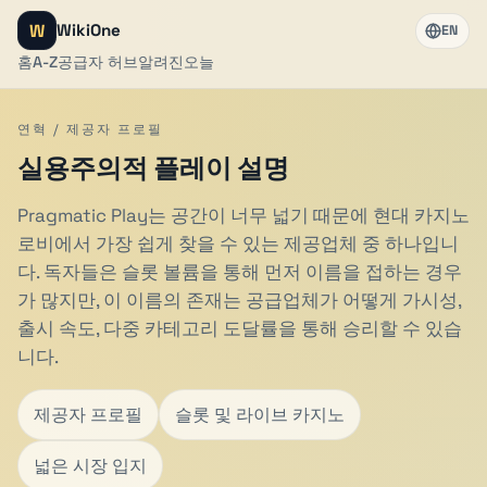
W
WikiOne
EN
홈
A-Z
공급자 허브
알려진
오늘
연혁 / 제공자 프로필
실용주의적 플레이 설명
Pragmatic Play는 공간이 너무 넓기 때문에 현대 카지노
로비에서 가장 쉽게 찾을 수 있는 제공업체 중 하나입니
다. 독자들은 슬롯 볼륨을 통해 먼저 이름을 접하는 경우
가 많지만, 이 이름의 존재는 공급업체가 어떻게 가시성,
출시 속도, 다중 카테고리 도달률을 통해 승리할 수 있습
니다.
제공자 프로필
슬롯 및 라이브 카지노
넓은 시장 입지