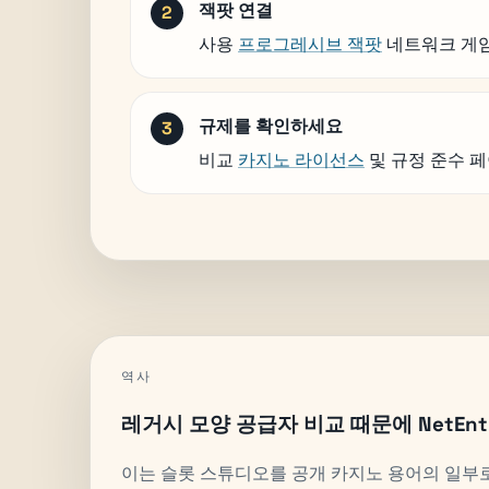
잭팟 연결
사용
프로그레시브 잭팟
네트워크 게임
규제를 확인하세요
비교
카지노 라이선스
및 규정 준수 페
역사
레거시 모양 공급자 비교 때문에 NetEn
이는 슬롯 스튜디오를 공개 카지노 용어의 일부로