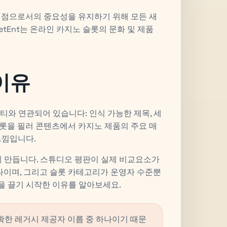
지점으로서의 중요성을 유지하기 위해 모든 새
tEnt는 온라인 카지노 슬롯의 문화 및 제품
 이유
티티와 연관되어 있습니다: 인식 가능한 제목, 세
롯을 필러 콘텐츠에서 카지노 제품의 주요 매
느낌입니다.
하게 만듭니다. 스튜디오 평판이 실제 비교요소가
하나이며, 그리고 슬롯 카테고리가 운영자 수준뿐
을 끌기 시작한 이유를 알아보세요.
명확한 레거시 제공자 이름 중 하나이기 때문