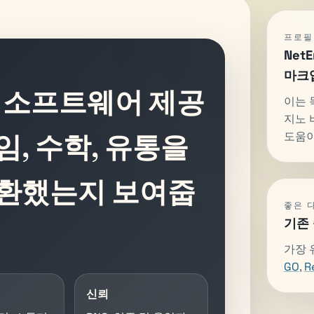
프로필
Net
마크
노 소프트웨어 제공
이는 
지노 
도움이
, 수학, 유통을
전환했는지 보여줍
좋은 
기존 
가장 
GO
,
R
신뢰