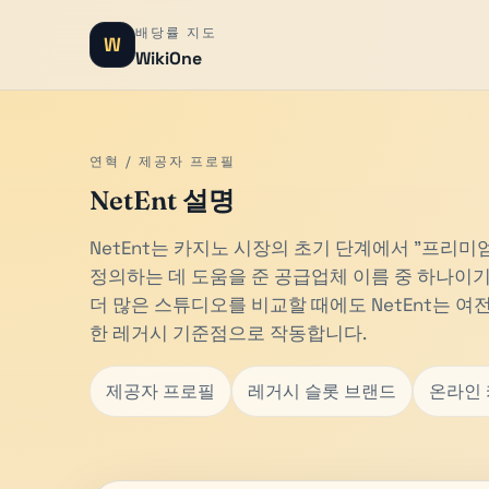
배당률 지도
W
WikiOne
연혁 / 제공자 프로필
NetEnt 설명
NetEnt는 카지노 시장의 초기 단계에서 "프리
정의하는 데 도움을 준 공급업체 이름 중 하나이
더 많은 스튜디오를 비교할 때에도 NetEnt는 여
한 레거시 기준점으로 작동합니다.
제공자 프로필
레거시 슬롯 브랜드
온라인 