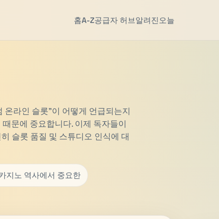
홈
A-Z
공급자 허브
알려진
오늘
미엄 온라인 슬롯"이 어떻게 언급되는지
기 때문에 중요합니다. 이제 독자들이
전히 슬롯 품질 및 스튜디오 인식에 대
카지노 역사에서 중요한