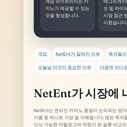
게임 라이브러리는 카
애그리게이터
지노가 제공할 수 있는
오 및 라이
것을 형성합니다.
시장 접근 
시켰습니다
개요
NetEnt가 알려진 이유
독자들이
오늘날 이것이 중요한 이유
다음엔 어디로
NetEnt가 시장에
NetEnt는 온라인 카지노 품질이 논의되는 방
이름 중 하나로 가장 잘 이해됩니다. 많은 독
인식 가능한 카탈로그의 약칭이 된 슬롯 비교의