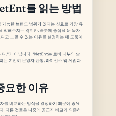
tEnt를 읽는 방법
인식 가능한 브랜드 범위가 있다는 신호로 가장 유
 말해주지는 않지만, 슬롯에 중점을 둔 독자
있다고 느낄 수 있는 이유를 설명하는 데 도움이
다."가 아닙니다. “NetEnt는 로비 내부의 슬
신뢰는 여전히 운영자 관행, 라이선스 및 게임과
 중요한 이유
공급자를 비교하는 방식을 결정하기 때문에 중요
다. 다른 것들은 나중에 공급자 비교가 의존하