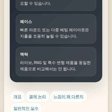
요할 수 있습니다.
페이스
빠른 라운드 또는 다중 베팅 레이아웃은
지출을 조용히 늘릴 수 있습니다.
맥락
라이브, RNG 및 특수 변형 제품을 동일한
제품으로 비교해서는 안 됩니다.
개요
결제 논리
느낌이 왜 다른지
일반적인 실수