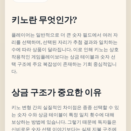
키노란 무엇인가?
플레이어는 일반적으로 더 큰 숫자 필드에서 여러 자
리를 선택하며, 선택된 자리가 추첨 결과와 일치하는
수에 따라 상품이 달라집니다. 이로 인해 키노는 상호
작용적인 게임플레이보다는 상금 테이블과 숫자 선
택 구조에 주요 복잡성이 존재하는 기회 중심적입니
다.
상금 구조가 중요한 이유
키노 변형 간의 실질적인 차이점은 종종 선택할 수 있
는 숫자 수와 상금 테이블이 특정 일치 횟수에 대해
보상하는 방법에 있습니다. 그렇기 때문에 독자들은
신비로운 숫자 선택 이야기보다는 실제 지불 구조에