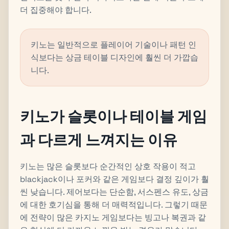
더 집중해야 합니다.
키노는 일반적으로 플레이어 기술이나 패턴 인
식보다는 상금 테이블 디자인에 훨씬 더 가깝습
니다.
키노가 슬롯이나 테이블 게임
과 다르게 느껴지는 이유
키노는 많은 슬롯보다 순간적인 상호 작용이 적고
blackjack이나 포커와 같은 게임보다 결정 깊이가 훨
씬 낮습니다. 제어보다는 단순함, 서스펜스 유도, 상금
에 대한 호기심을 통해 더 매력적입니다. 그렇기 때문
에 전략이 많은 카지노 게임보다는 빙고나 복권과 같