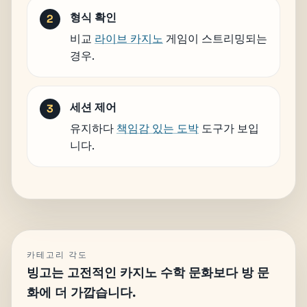
형식 확인
비교
라이브 카지노
게임이 스트리밍되는
경우.
세션 제어
유지하다
책임감 있는 도박
도구가 보입
니다.
카테고리 각도
빙고는 고전적인 카지노 수학 문화보다 방 문
화에 더 가깝습니다.