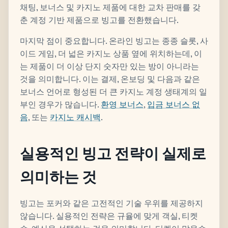
채팅, 보너스 및 카지노 제품에 대한 교차 판매를 갖
춘 계정 기반 제품으로 빙고를 전환했습니다.
마지막 점이 중요합니다. 온라인 빙고는 종종 슬롯, 사
이드 게임, 더 넓은 카지노 상품 옆에 위치하는데, 이
는 제품이 더 이상 단지 숫자만 있는 방이 아니라는
것을 의미합니다. 이는 결제, 온보딩 및 다음과 같은
보너스 언어로 형성된 더 큰 카지노 계정 생태계의 일
부인 경우가 많습니다.
환영 보너스
,
입금 보너스 없
음
, 또는
카지노 캐시백
.
실용적인 빙고 전략이 실제로
의미하는 것
빙고는 포커와 같은 고전적인 기술 우위를 제공하지
않습니다. 실용적인 전략은 규율에 맞게 객실, 티켓