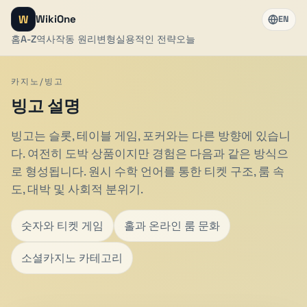
W
WikiOne
EN
홈
A-Z
역사
작동 원리
변형
실용적인 전략
오늘
카지노/빙고
빙고 설명
빙고는 슬롯, 테이블 게임, 포커와는 다른 방향에 있습니
다. 여전히 도박 상품이지만 경험은 다음과 같은 방식으
로 형성됩니다. 원시 수학 언어를 통한 티켓 구조, 룸 속
도, 대박 및 사회적 분위기.
숫자와 티켓 게임
홀과 온라인 룸 문화
소셜카지노 카테고리