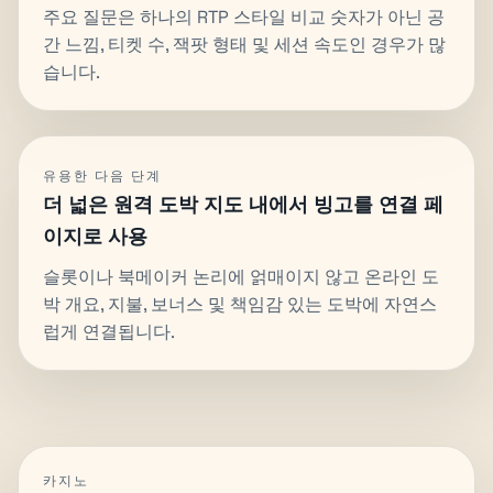
주요 질문은 하나의 RTP 스타일 비교 숫자가 아닌 공
간 느낌, 티켓 수, 잭팟 형태 및 세션 속도인 경우가 많
습니다.
유용한 다음 단계
더 넓은 원격 도박 지도 내에서 빙고를 연결 페
이지로 사용
슬롯이나 북메이커 논리에 얽매이지 않고 온라인 도
박 개요, 지불, 보너스 및 책임감 있는 도박에 자연스
럽게 연결됩니다.
카지노