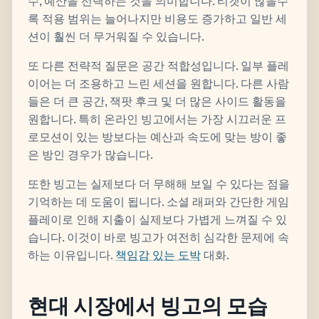
수, 예산을 선택하는 것을 의미합니다. 티켓이 많을수
록 적용 범위는 늘어나지만 비용도 증가하고 일반 세
션이 훨씬 더 무거워질 수 있습니다.
또 다른 전략적 질문은 공간 적합성입니다. 일부 플레
이어는 더 조용하고 느린 세션을 원합니다. 다른 사람
들은 더 큰 공간, 잭팟 후크 및 더 많은 사이드 활동을
원합니다. 특히 온라인 빙고에서는 가장 시끄러운 프
로모션이 있는 방보다는 예산과 속도에 맞는 방이 좋
은 방인 경우가 많습니다.
또한 빙고는 실제보다 더 무해해 보일 수 있다는 점을
기억하는 데 도움이 됩니다. 소셜 래퍼와 간단한 게임
플레이로 인해 지출이 실제보다 가볍게 느껴질 수 있
습니다. 이것이 바로 빙고가 여전히 심각한 문제에 속
하는 이유입니다.
책임감 있는 도박
대화.
현대 시장에서 빙고의 모습