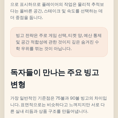
으로 표시하므로 플레이어의 작업은 물리적 추적보
다는 올바른 공간, 스테이크 및 속도를 선택하는 데
더 중점을 둡니다.
빙고 전략은 주로 게임 선택, 티켓 양, 예산 통제
및 공간 적합성에 관한 것이지 깊은 숨겨진 수
학 우위를 꺾는 것이 아닙니다.
독자들이 만나는 주요 빙고
변형
가장 일반적인 기준점은 75볼과 90볼 빙고의 차이입
니다. 표면적으로는 비슷하다고 느껴지지만 서로 다
른 실내 리듬과 상품 구조를 만들어냅니다.