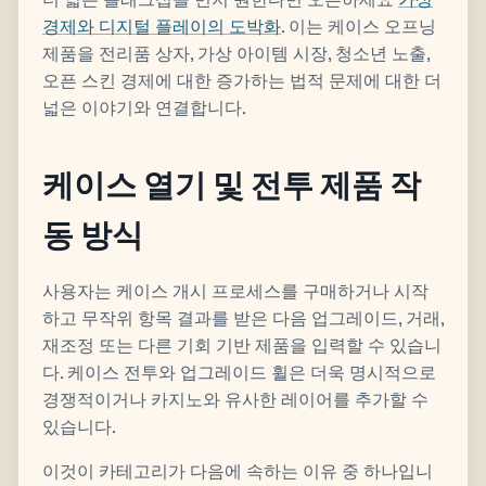
경제와 디지털 플레이의 도박화
. 이는 케이스 오프닝
제품을 전리품 상자, 가상 아이템 시장, 청소년 노출,
오픈 스킨 경제에 대한 증가하는 법적 문제에 대한 더
넓은 이야기와 연결합니다.
케이스 열기 및 전투 제품 작
동 방식
사용자는 케이스 개시 프로세스를 구매하거나 시작
하고 무작위 항목 결과를 받은 다음 업그레이드, 거래,
재조정 또는 다른 기회 기반 제품을 입력할 수 있습니
다. 케이스 전투와 업그레이드 휠은 ​​더욱 명시적으로
경쟁적이거나 카지노와 유사한 레이어를 추가할 수
있습니다.
이것이 카테고리가 다음에 속하는 이유 중 하나입니