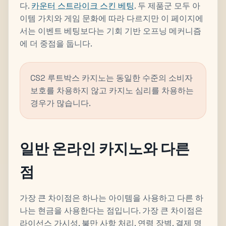
다.
카운터 스트라이크 스킨 베팅
. 두 제품군 모두 아
이템 가치와 게임 문화에 따라 다르지만 이 페이지에
서는 이벤트 베팅보다는 기회 기반 오프닝 메커니즘
에 더 중점을 둡니다.
CS2 루트박스 카지노는 동일한 수준의 소비자
보호를 차용하지 않고 카지노 심리를 차용하는
경우가 많습니다.
일반 온라인 카지노와 다른
점
가장 큰 차이점은 하나는 아이템을 사용하고 다른 하
나는 현금을 사용한다는 점입니다. 가장 큰 차이점은
라이선스 가시성, 불만 사항 처리, 연령 장벽, 결제 명