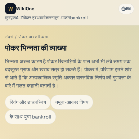
W
WikiOne
EN
मुखपृष्ठ
A-Z
पोकर हब
अवलोकन
नमूना आकार
bankroll
संदर्भ / पोकर वास्तविकता
पोकर भिन्नता की व्याख्या
भिन्नता अच्छा कारण है पोकर खिलाड़ियों के पास अभी भी लंबे समय तक
बदसूरत ग्राफ और खराब सत्र हो सकते हैं। पोकर में, परिणाम इतने शोर
से आते हैं कि अल्पकालिक स्मृति अक्सर वास्तविक निर्णय की गुणवत्ता के
बारे में गलत कहानी बताती है।
स्विंग और डाउनस्विंग
नमूना-आकार विषय
के साथ युग्म bankroll