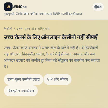
W
WikiOne
EN
मुखपृष्ठ
A-Z
कोई सीमा नहीं का क्या मतलब है
VIP परत
विदड्रॉल
आज
कैसीनो / उच्च-मूल्य खंड अभिप्राय
उच्च रोलर्स के लिए ऑनलाइन कैसीनो नहीं सीमाएँ
उच्च-रोलर खोजें वास्तव में अनंत खेल के बारे में नहीं हैं। वे हिस्सेदारी
सहनशीलता, विदड्रॉल क्षमता, के बारे में हैं मेजबान उपचार, और क्या
ऑपरेटर उत्पाद को अजीब हुए बिना बड़े संतुलन का समर्थन कर सकता
है।
उच्च-मूल्य कैसीनो इरादा
VIP और सीमाएं
विदड्रॉल यथार्थवाद