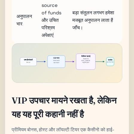
source
of funds
बड़ा संतुलन लगभग हमेशा
अनुपालन
और उचित
मजबूत अनुपालन लाता है
भार
परिश्रम
जाँच।
अपेक्षाएं
कैशियर गहराई
VIP परत
विदड्रॉल बैच
उच्च हिस्सेदारी
वास्तविक
मेजबान समर्थन
SOF / EDD चेक
हाई-रोलर फिट
टेबल छत
अनुमानित भुगतान
खाता संचालन
VIP उपचार मायने रखता है, लेकिन
यह यह पूरी कहानी नहीं है
प्रीमियम बोनस, होस्ट और लॉयल्टी टियर एक कैसीनो को हाई-